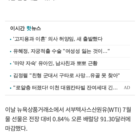
이시간
핫
뉴스
'고지용과 이혼' 의사 허양임, 새 출발했다
유혜정, 자궁적출 수술 "여성성 잃는 것이…"
'마약 자숙' 유아인, 남사친과 뽀뽀 근황
김정렬 "친형 군대서 구타로 사망…유골 못 찾아"
이날 뉴욕상품거래소에서 서부텍사스산원유(WTI) 7월
물 선물은 전장 대비 0.84% 오른 배럴당 91.30달러에
마감했다.