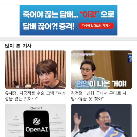
많이 본 기사
유혜정, 자궁적출 수술 고백 "여성
김정렬 "친형 군대서 구타로 사
성을 잃는 것이…"
망…유골 못 찾아"