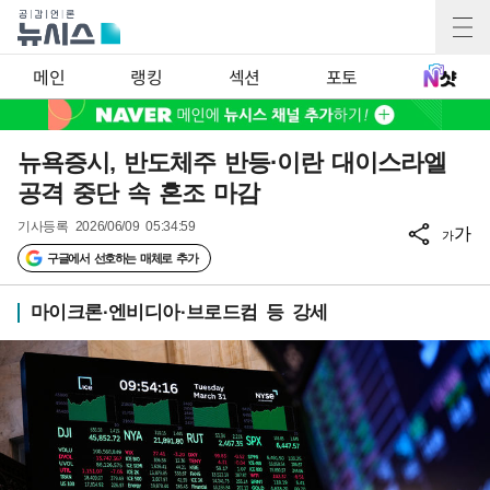
메인
랭킹
섹션
포토
뉴욕증시, 반도체주 반등·이란 대이스라엘
공격 중단 속 혼조 마감
기사등록
2026/06/09 05:34:59
가
가
구글에서 선호하는 매체로 추가
마이크론·엔비디아·브로드컴 등 강세