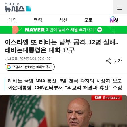
메인
랭킹
섹션
포토
이스라엘 또 레바논 남부 공격, 12명 살해..
레바논대통령은 대화 요구
기사등록
2026/06/09 07:01:07
가
가
구글에서 선호하는 매체로 추가
레바논 국영 NNA 통신, 8일 전국 각지의 사상자 보도
아운대통령, CNN인터뷰서 "외교적 해결과 휴전" 주장