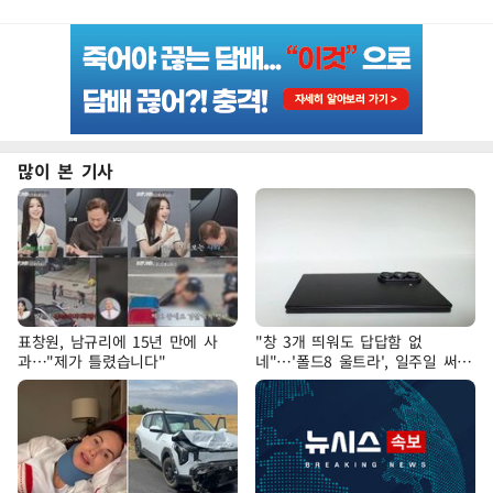
많이 본 기사
표창원, 남규리에 15년 만에 사
"창 3개 띄워도 답답함 없
과…"제가 틀렸습니다"
네"…'폴드8 울트라', 일주일 써보
니