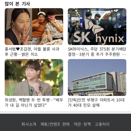
많이 본 기사
홍서범♥조갑경, 아들 불륜 사과
SK하이닉스, 주당 375원 분기배당
후 근황…밝은 미소
결정…3분기 중 추가 주주환원 발
표
최성원, 백혈병 두 번 투병…"배우
[단독]인천 부평구 아파트서 10대
가 내 길 아닌가 싶었다"
가 40대 친모 살해
회사소개
제휴/컨텐츠 판매
약관·정책
고충처리