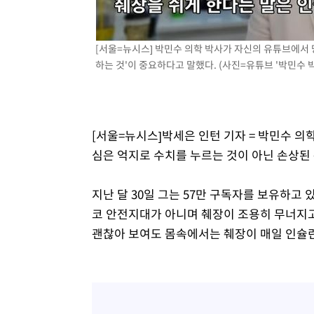
-2148초 전 >
백운산서 80년근 천종산삼 9뿌리 발견…감정가 1.3억원
2분 전 >
선재도서 해루질 나섰다 실종 60대, 닷새 만에 숨진 채 발견
[서울=뉴시스] 박민수 의학 박사가 자신의 유튜브에서
43분 전 >
남자 농구, 나고야 아시안게임서 '홈팀' 일본과 한일전
하는 것'이 중요하다고 말했다. (사진=유튜브 '박민수 박
53분 전 >
여수 오동도 해상서 모터보트 전복…1명 사망·1명 실종
1시간 전 >
극한폭염 한풀 꺾이지만…'낮 최고 35도' 무더위, 열대야 계
날씨]
2시간 전 >
축구협회 "압수수색·성접대 논란 사과…쇄신의 기회로 삼겠
[서울=뉴시스]박세은 인턴 기자 = 박민수 의
3시간 전 >
[속보]'압수수색·성접대 논란' 축구협회 "실망과 걱정 안겨드
심은 억지로 수치를 누르는 것이 아닌 손상된 
6시간 전 >
'최고 37도' 폭염 지속…강원동해안 최대 150㎜ 비
8시간 전 >
[속보]뉴욕증시 상승 마감…S&P 0.6% 나스닥 1.3%↑
지난 달 30일 그는 57만 구독자를 보유하고 
코 안전지대가 아니며 췌장이 조용히 무너지고
괜찮아 보여도 몸속에서는 췌장이 매일 인슐