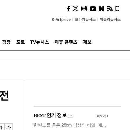
사이 해답 찾았죠"…알을
깨고 나온 '초자아'
K-Artprice
프라임뉴시스
위클리뉴시스
광장
포토
TV뉴시스
제휴 콘텐츠
제보
 전