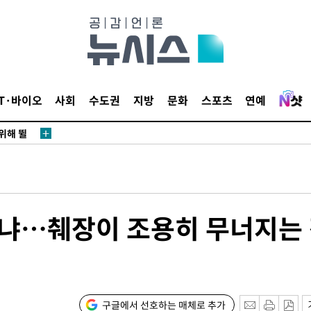
·서미화·
1위… 정
鄭
IT·바이오
사회
수도권
지방
문화
스포츠
연예
위해 뛸
승리
내일날씨]
 원해 아
보
아냐…췌장이 조용히 무너지는
구글에서 선호하는 매체로 추가