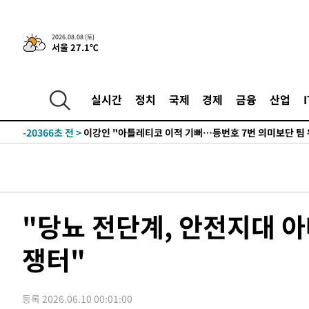
8시간 전 >
[속보]뉴욕증시 상승 마감…S&P 0.6% 나스닥 1.3%↑
-30550초 전 >
이란 "호르무즈 재개방 합의 근접…美 배상 선행돼야"
2026.08.08 (토)
서울 27.1℃
-21597초 전 >
[속보]與최고위원 제주·인천 순회경선…박선원·최민희
한민수·김용 순
-21550초 전 >
[속보]김민석, 與 전대 당원투표 누적 득표율 45.42%로 
청래 44.56%
-20832초 전 >
[속보]與 대표 경선 제주·인천 당원투표…金 47.75%·
실시간
정치
국제
경제
금융
산업
42.08%·宋 10.17%
-20366초 전 >
이강인 "아틀레티코 이적 기뻐…등번호 7번 의미보단 팀 
것"
-20301초 전 >
[속보]與 당대표 경선, 제주·인천 권리당원 투표 김민석 
-14075초 전 >
낮 최고 35도 '무더위'…동해안 시간당 30㎜ '강한 비'[
-13345초 전 >
[속보]이강인 "감독님이 원하는 마음 느꼈고, 많은 트로피
틀레티코 이적"
-13127초 전 >
수도권 40도 육박 '펄펄'…동해안 일부 지역엔 호의주의
-12096초 전 >
온열질환 사망자 3명 늘어…누적 환자 3000명 돌파
"당뇨 전단계, 안전지대 
-6041초 전 >
강릉에 시간당 81.4㎜ 물폭탄…도로 잠기고 담벼락 붕괴
쟁터"
-2148초 전 >
백운산서 80년근 천종산삼 9뿌리 발견…감정가 1.3억원
2분 전 >
선재도서 해루질 나섰다 실종 60대, 닷새 만에 숨진 채 발견
43분 전 >
남자 농구, 나고야 아시안게임서 '홈팀' 일본과 한일전
등록 2026.06.10 00:01:00
53분 전 >
여수 오동도 해상서 모터보트 전복…1명 사망·1명 실종