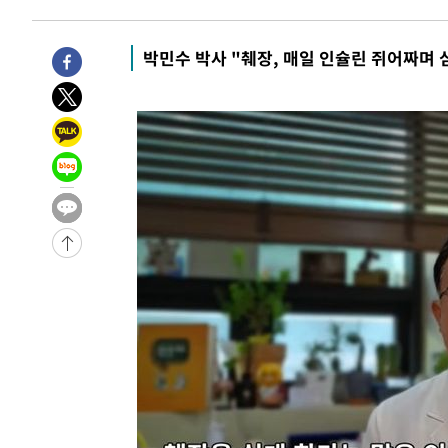
1시간 전 >
극한폭염 한풀 꺾이지만…'낮 최고 35도' 무더위, 열대야 계
날씨]
2시간 전 >
축구협회 "압수수색·성접대 논란 사과…쇄신의 기회로 삼겠
박민수 박사 "췌장, 매일 인슐린 쥐어짜며 
3시간 전 >
[속보]'압수수색·성접대 논란' 축구협회 "실망과 걱정 안겨드
6시간 전 >
'최고 37도' 폭염 지속…강원동해안 최대 150㎜ 비
8시간 전 >
[속보]뉴욕증시 상승 마감…S&P 0.6% 나스닥 1.3%↑
-30550초 전 >
이란 "호르무즈 재개방 합의 근접…美 배상 선행돼야"
-21597초 전 >
[속보]與최고위원 제주·인천 순회경선…박선원·최민희
한민수·김용 순
-21550초 전 >
[속보]김민석, 與 전대 당원투표 누적 득표율 45.42%로 
청래 44.56%
-20832초 전 >
[속보]與 대표 경선 제주·인천 당원투표…金 47.75%·
42.08%·宋 10.17%
-20366초 전 >
이강인 "아틀레티코 이적 기뻐…등번호 7번 의미보단 팀 
것"
-20301초 전 >
[속보]與 당대표 경선, 제주·인천 권리당원 투표 김민석 
-14075초 전 >
낮 최고 35도 '무더위'…동해안 시간당 30㎜ '강한 비'[
-13345초 전 >
[속보]이강인 "감독님이 원하는 마음 느꼈고, 많은 트로피
틀레티코 이적"
-13127초 전 >
수도권 40도 육박 '펄펄'…동해안 일부 지역엔 호의주의
-12096초 전 >
온열질환 사망자 3명 늘어…누적 환자 3000명 돌파
-6041초 전 >
강릉에 시간당 81.4㎜ 물폭탄…도로 잠기고 담벼락 붕괴