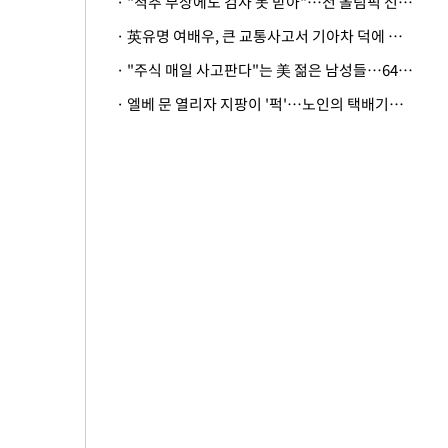
· "척추 부상에도 검사 못 받아"…전 올림픽 선수, 美봅슬레이협회 상대 소송
· 英유명 여배우, 큰 교통사고서 기아차 덕에 살았다
· "주식 매일 사고판다"는 美 젊은 남성들…64%가 "나는 인생의 패배자“
· 엘베 문 열리자 지팡이 '퍽'…노인의 택배기사 폭행 이유