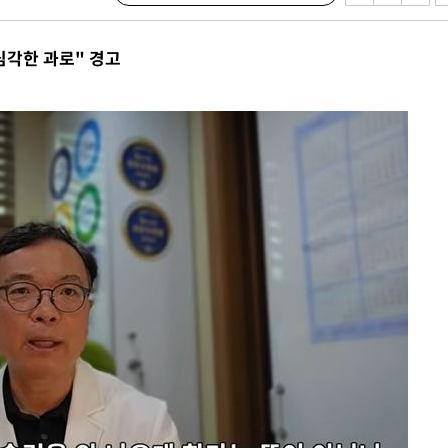
속[다음주
다"
심각한 과로" 경고
려 죄송"
·서미화·
1위… 정
鄭
위해 뛸
승리
내일날씨]
 원해 아
보