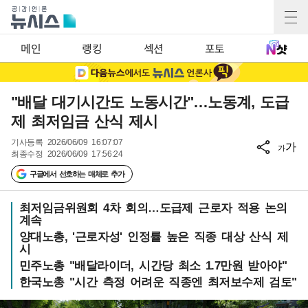
메인
랭킹
섹션
포토
"배달 대기시간도 노동시간"…노동계, 도급
제 최저임금 산식 제시
기사등록
2026/06/09 16:07:07
가
가
최종수정
2026/06/09 17:56:24
구글에서 선호하는 매체로 추가
최저임금위원회 4차 회의…도급제 근로자 적용 논의
계속
양대노총, '근로자성' 인정률 높은 직종 대상 산식 제
시
민주노총 "배달라이더, 시간당 최소 1.7만원 받아야"
한국노총 "시간 측정 어려운 직종엔 최저보수제 검토"