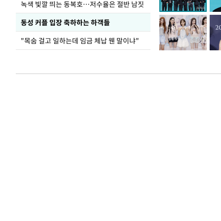
녹색 빛깔 띄는 동복호…저수율은 절반 남짓
동성 커플 입장 축하하는 하객들
"목숨 걸고 일하는데 임금 체납 웬 말이냐"