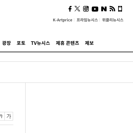
K-Artprice
프라임뉴시스
위클리뉴시스
광장
포토
TV뉴시스
제휴 콘텐츠
제보