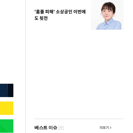
'홈플 피해' 소상공인 이번에
도 뒷전