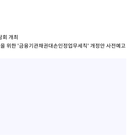
"서장훈, 28억에 산 서초 
1
450억에 매물로"
전현무 "전 연인 집착에 
2
사망
간담회 개최
"여군 지원 막힌 UDT 훈
3
CDC
도입을 위한 '금융기관채권대손인정업무세칙' 개정안 사전예고
다"…707 출신 女유튜버 
압수수색
박찬민 딸 박민하, 배우
4
니…여유로운 근황 공개
"한강수영장, 문신 노출 이
5
"출입 막는 건 명백한 차별
구윤철 "실거주 30억 이
6
세 모두 완화"
[속보]SK하이닉스, 주당 3
7
당…"3분기 중 주주환원 