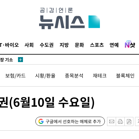
단
무'
 마쳐
IT·바이오
사회
수도권
지방
문화
스포츠
연예
부장 기소
"
보험/카드
시황/환율
종목분석
재테크
블록체인
협회
 교수…이
 절차 개시
권(6월10일 수요일)
액
구글에서 선호하는 매체로 추가
사망