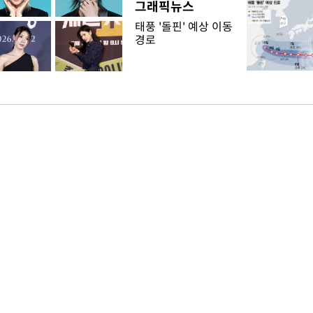
그래픽뉴스
태풍 '돌핀' 예상 이동
경로