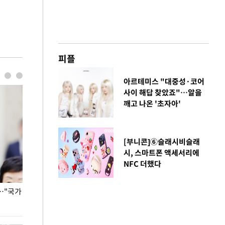
피플
아르테미스 "대중성·코어
사이 해답 찾았죠"…알을
깨고 나온 '초자아'
[부니콘]⑥슬래시비슬래
시, 스마트폰 액세서리에
NFC 더했다
…"국가
홈플러스, 67개 점포 가오픈… 13일 정식 개장
오세훈 서울시장,
환경 점검