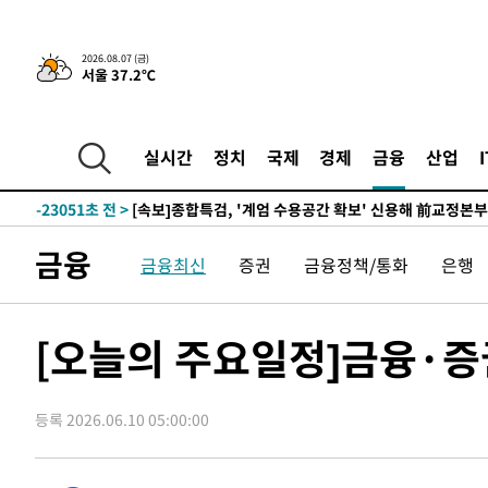
응"
-27152초 전 >
여자배구 이재영·이다영 자매, 아제르바이잔 투란VC 입
-26405초 전 >
외국인 심판 성 접대 7경기 들여다보니…한국 축구 '5승 2
2026.08.07 (금)
서울 37.2℃
-26139초 전 >
[속보]코스닥, 2.86포인트(0.36%) 내린 798.81마감
-26092초 전 >
[속보]코스피, 6200선 약보합…0.60% 내린 6258.77에
-26072초 전 >
[속보]원·달러 환율, 7.7원 내린 1416.1원 마감
실시간
정치
국제
경제
금융
산업
-25961초 전 >
[속보] 노원서 40.1도 관측…서울, 2018년 이후 첫 40도
-23051초 전 >
[속보]종합특검, '계엄 수용공간 확보' 신용해 前교정본
-21924초 전 >
외신들도 주목한 韓축구 파문…"국민적 공분에 수사 재개
금융
금융최신
증권
금융정책/통화
은행
-21895초 전 >
11시간 압수수색에 성접대 파문까지…'쑥대밭' 된 축구
-20917초 전 >
[속보]규제합리화위원회 부위원장에 김태유 서울대 공대
병태 후임
-17275초 전 >
[속보]국힘 윤리위, '돌려차기 발언' 진종오·서범수 징계
[오늘의 주요일정]금융·증
-12600초 전 >
[속보] 7월 중국 수출 23.9%↑ 수입 27.5%↑…무역총
25.3%↑
-9760초 전 >
[속보]'채상병 순직 책임' 임성근, 항소심도 징역 3년
등록 2026.06.10 05:00:00
-9626초 전 >
[속보]종합특검, '관저이전 봐주기 감사' 유병호 구속기소
-6226초 전 >
민주 콩고 에볼라환자 4천명 돌파, 4053명 발생 1850명 
-5476초 전 >
[속보]'300억원대 사기 혐의' 차가원 대표 구속 송치