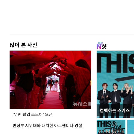
많이 본 사진
컴백하는 스키즈
지석천 뒤덮은 
'무민 팝업 스토어' 오픈
반정부 시위대와 대치한 아르헨티나 경찰