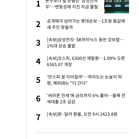
건물
본주보다 덜 흔들린 '삼성전자
1
1
우'…변동성에 지친 자금 몰릴
까
친구들과 연락 끊어"
공개매각 넘어가는 롯데손보…1조원 몸값에
2
2
새 주인 찾을까
련 직접 해봤습니
[속보]삼성전자·SK하이닉스 동반 강보합…
3
3
'완벽 소화'
1%대 상승 출발
·국가대표 병행하더
[속보]코스피, 6300선 재탈환…1.09% 오른
4
4
6365.07 개장
용객 제한을" vs
'만스피 꿈 이어질까'…여의도는 눈높이 하
5
5
"
향, 해외IB는 "더 간다"
하 주택은 보유·양도
'씨마른 전세'에 금리까지 6% 뚫어…올해 전
6
6
세대출 2조 급감
75원 분기 배
[속보]원·달러 환율, 오전 9시 1423.8원
7
7
방안 확정"