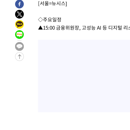
[서울=뉴시스]
-4670초 전 >
"미 전국적 살모네라 식중독 원인은 멕시코산 할라피뇨"-- 
-3183초 전 >
[속보]경찰·노동부, HL만도 평택사업장 끼임 사망 관련 
◇주요일정
-32010초 전 >
낮 최고 37도 찜통더위…곳곳 소나기·강원 많은 비[내일
▲15:00 금융위원장, 고성능 AI 등 디지털 
-30316초 전 >
SK하이닉스, 용인·청주 팹에 54조 투자…"AI 메모리 수
응"
-27172초 전 >
여자배구 이재영·이다영 자매, 아제르바이잔 투란VC 입
-26425초 전 >
외국인 심판 성 접대 7경기 들여다보니…한국 축구 '5승 2
-26159초 전 >
[속보]코스닥, 2.86포인트(0.36%) 내린 798.81마감
-26112초 전 >
[속보]코스피, 6200선 약보합…0.60% 내린 6258.77에
-26092초 전 >
[속보]원·달러 환율, 7.7원 내린 1416.1원 마감
-25981초 전 >
[속보] 노원서 40.1도 관측…서울, 2018년 이후 첫 40도
-23071초 전 >
[속보]종합특검, '계엄 수용공간 확보' 신용해 前교정본
-21944초 전 >
외신들도 주목한 韓축구 파문…"국민적 공분에 수사 재개
-21915초 전 >
11시간 압수수색에 성접대 파문까지…'쑥대밭' 된 축구
-20937초 전 >
[속보]규제합리화위원회 부위원장에 김태유 서울대 공대
병태 후임
-17295초 전 >
[속보]국힘 윤리위, '돌려차기 발언' 진종오·서범수 징계
-12620초 전 >
[속보] 7월 중국 수출 23.9%↑ 수입 27.5%↑…무역총