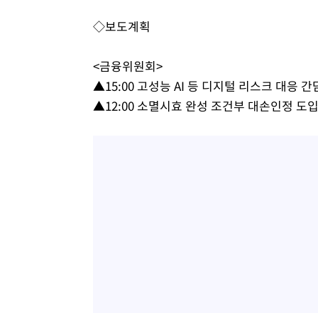
25.3%↑
-9780초 전 >
[속보]'채상병 순직 책임' 임성근, 항소심도 징역 3년
◇보도계획
-9646초 전 >
[속보]종합특검, '관저이전 봐주기 감사' 유병호 구속기소
-6246초 전 >
민주 콩고 에볼라환자 4천명 돌파, 4053명 발생 1850명 
<금융위원회>
-5496초 전 >
[속보]'300억원대 사기 혐의' 차가원 대표 구속 송치
▲15:00 고성능 AI 등 디지털 리스크 대응 
-4690초 전 >
"미 전국적 살모네라 식중독 원인은 멕시코산 할라피뇨"-- 
▲12:00 소멸시효 완성 조건부 대손인정 
-3203초 전 >
[속보]경찰·노동부, HL만도 평택사업장 끼임 사망 관련 