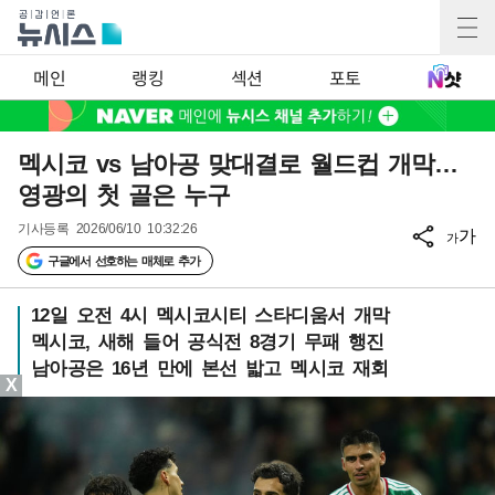
메인
랭킹
섹션
포토
멕시코 vs 남아공 맞대결로 월드컵 개막…
영광의 첫 골은 누구
기사등록
2026/06/10 10:32:26
가
가
구글에서 선호하는 매체로 추가
12일 오전 4시 멕시코시티 스타디움서 개막
멕시코, 새해 들어 공식전 8경기 무패 행진
남아공은 16년 만에 본선 밟고 멕시코 재회
X