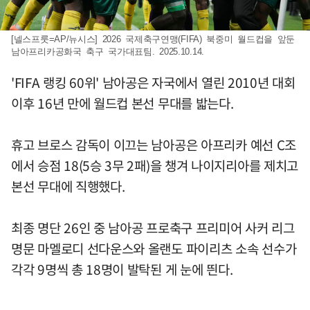
[넬스프룻=AP/뉴시스] 2026 국제축구연맹(FIFA) 북중미 월드컵을 앞둔
남아프리카공화국 축구 국가대표팀. 2025.10.14.
'FIFA 랭킹 60위' 남아공은 자국에서 열린 2010년 대회
이후 16년 만에 월드컵 본선 무대를 밟는다.
휴고 브로스 감독이 이끄는 남아공은 아프리카 예선 C조
에서 승점 18(5승 3무 2패)을 챙겨 나이지리아를 제치고
본선 무대에 직행했다.
최종 명단 26인 중 남아공 프로축구 프리미어 사커 리그
명문 마멜로디 선다운스와 올랜도 파이리츠 소속 선수가
각각 9명씩 총 18명이 발탁된 게 눈에 띈다.