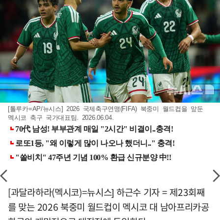
[톨루카=AP/뉴시스] 2026 국제축구연맹(FIFA) 북중미 월드컵을 앞둔
멕시코 축구 국가대표팀. 2026.06.04.
[과달라하라(멕시코)=뉴시스] 하근수 기자 = 제23회째
를 맞는 2026 북중미 월드컵이 멕시코 대 남아프리카공