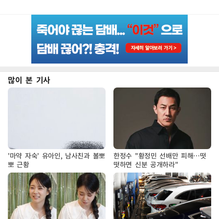
많이 본 기사
'마약 자숙' 유아인, 남사친과 볼뽀
한정수 "황정민 선배만 피해…떳
뽀 근황
떳하면 신분 공개하라"