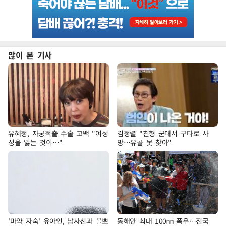
많이 본 기사
유혜정, 자궁적출 수술 고백 "여성
김정렬 "친형 군대서 구타로 사
성을 잃는 것이…"
망…유골 못 찾아"
'마약 자숙' 유아인, 남사친과 볼뽀
동해안 최대 100㎜ 폭우…전국