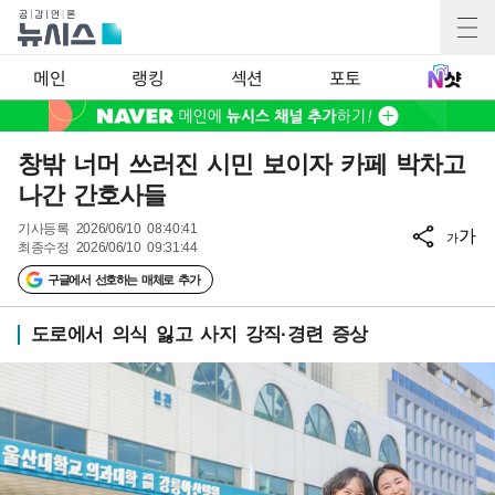
메인
랭킹
섹션
포토
창밖 너머 쓰러진 시민 보이자 카페 박차고
나간 간호사들
기사등록
2026/06/10 08:40:41
가
가
최종수정
2026/06/10 09:31:44
구글에서 선호하는 매체로 추가
도로에서 의식 잃고 사지 강직·경련 증상