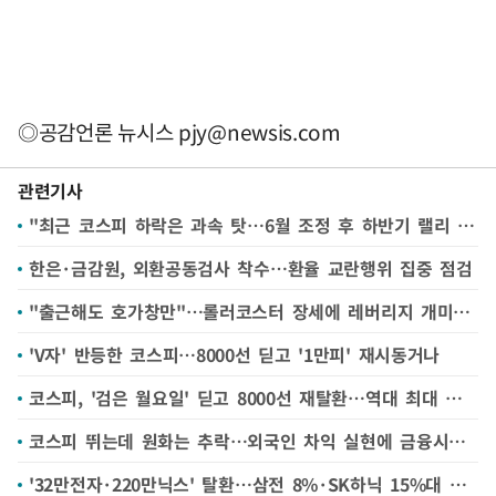
◎공감언론 뉴시스
pjy@newsis.com
관련기사
"최근 코스피 하락은 과속 탓…6월 조정 후 하반기 랠리 올 것"
한은·금감원, 외환공동검사 착수…환율 교란행위 집중 점검
"출근해도 호가창만"…롤러코스터 장세에 레버리지 개미 '패닉'
'V자' 반등한 코스피…8000선 딛고 '1만피' 재시동거나
코스피, '검은 월요일' 딛고 8000선 재탈환…역대 최대 상승폭
코스피 뛰는데 원화는 추락…외국인 차익 실현에 금융시장 '출렁'
'32만전자·220만닉스' 탈환…삼전 8%·SK하닉 15%대 급등[핫스탁](종합)