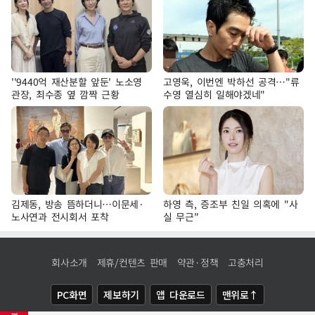
''9440억 재산분할 앞둔' 노소영
고영욱, 이번엔 박하선 공격…"류
관장, 최수종 옆 깜짝 근황
수영 열심히 일해야겠네"
김제동, 방송 뜸하더니…이문세·
하영 측, 증조부 친일 의혹에 "사
노사연과 전시회서 포착
실 무근"
회사소개
제휴/컨텐츠 판매
약관·정책
고충처리
PC화면
제보하기
앱 다운로드
맨위로↑