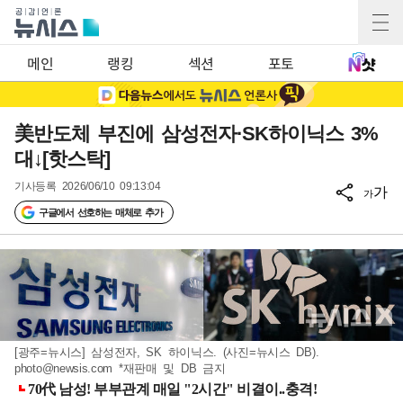
메인
랭킹
섹션
포토
美반도체 부진에 삼성전자·SK하이닉스 3%
대↓[핫스탁]
기사등록
2026/06/10 09:13:04
가
가
구글에서 선호하는 매체로 추가
[광주=뉴시스] 삼성전자, SK 하이닉스. (사진=뉴시스 DB).
photo@newsis.com
*재판매 및 DB 금지