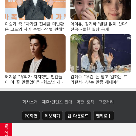
이승기 측 "차가원 전세금 미반환
아이유, 장기하 '별일 없이 산다'
은 고도의 사기 수법…엄벌 원해"
선곡…쿨한 일상 공개
허지웅 "우리가 지지했던 인간들
김혜수 "우린 돈 받고 일하는 프
이 이 꼴 만들었다"…형소법 개정
리랜서…받는 만큼 해내야"
에 격한 반응
회사소개
제휴/컨텐츠 판매
약관·정책
고충처리
PC화면
제보하기
앱 다운로드
맨위로↑
광
COPYRIGHTⓒ
NEWSIS
ALL RIGHTS RESERVED.
고
삭