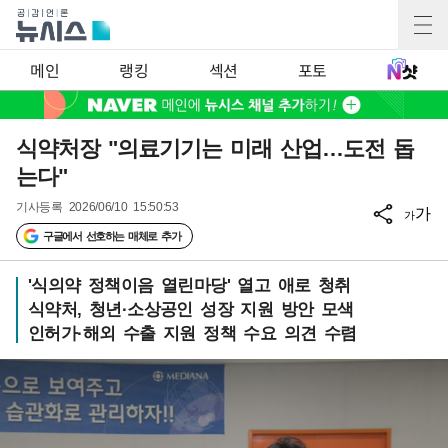
메인
랭킹
섹션
포토
식약처장 "의료기기는 미래 산업…도전 돕
는다"
기사등록
2026/06/10 15:50:53
가
가
구글에서 선호하는 매체로 추가
'식의약 정책이음 열린마당' 열고 애로 청취
식약처, 청년·소상공인 성장 지원 방안 모색
인허가·해외 수출 지원 정책 수요 의견 수렴