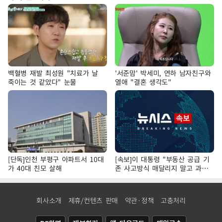
백혈병 재발 최성원 "치료가 날
'서준맘' 박세미, 연하 남자친구와
죽이는 것 같았다" 눈물
열애 "결혼 생각도"
[단독]인천 부평구 아파트서 10대
[속보]이 대통령 "부동산 공급 기
가 40대 친모 살해
존 사고방식 매달리지 말고 과감
히 실천"
회사소개
제휴/컨텐츠 판매
약관·정책
고충처리