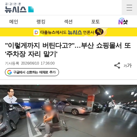
메인
랭킹
섹션
포토
"이렇게까지 버틴다고?"…부산 쇼핑몰서 또
'주차장 자리 맡기'
기사등록
2026/06/10 17:36:00
가
가
구글에서 선호하는 매체로 추가