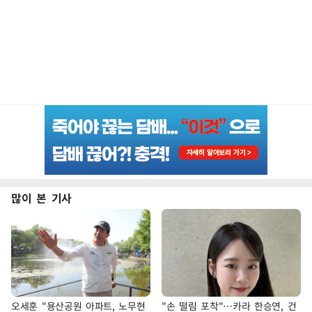
많이 본 기사
오세훈 "용산공원 아파트, 노무현
"손 떨림 포착"…카라 한승연, 건