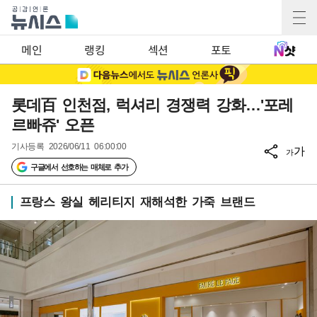
메인
랭킹
섹션
포토
롯데百 인천점, 럭셔리 경쟁력 강화…'포레
르빠쥬' 오픈
기사등록
2026/06/11 06:00:00
가
가
구글에서 선호하는 매체로 추가
프랑스 왕실 헤리티지 재해석한 가죽 브랜드