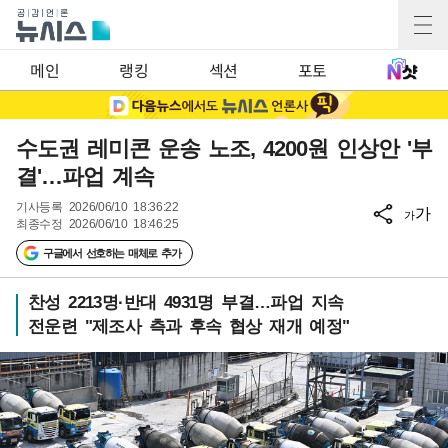
메인
랭킹
섹션
포토
수도권 레미콘 운송 노조, 4200원 인상안 '부
결'…파업 계속
기사등록
2026/06/10 18:36:22
가
가
최종수정
2026/06/10 18:46:25
구글에서 선호하는 매체로 추가
찬성 2213명·반대 4931명 부결…파업 지속
전운련 "제조사 측과 후속 협상 재개 예정"