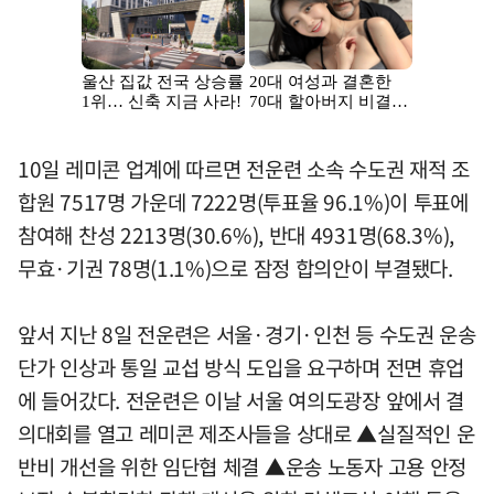
10일 레미콘 업계에 따르면 전운련 소속 수도권 재적 조
합원 7517명 가운데 7222명(투표율 96.1%)이 투표에
참여해 찬성 2213명(30.6%), 반대 4931명(68.3%),
무효·기권 78명(1.1%)으로 잠정 합의안이 부결됐다.
앞서 지난 8일 전운련은 서울·경기·인천 등 수도권 운송
단가 인상과 통일 교섭 방식 도입을 요구하며 전면 휴업
에 들어갔다. 전운련은 이날 서울 여의도광장 앞에서 결
의대회를 열고 레미콘 제조사들을 상대로 ▲실질적인 운
반비 개선을 위한 임단협 체결 ▲운송 노동자 고용 안정