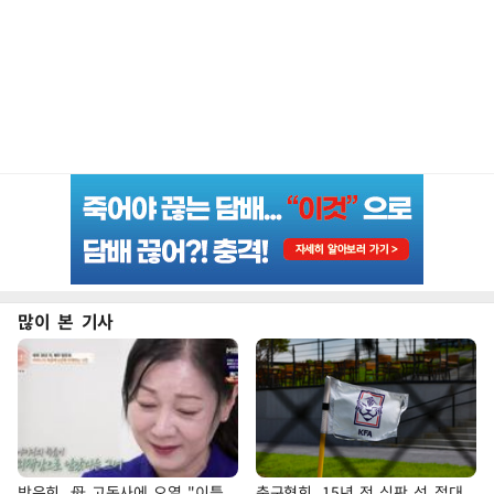
많이 본 기사
방은희, 母 고독사에 오열 "이틀
축구협회, 15년 전 심판 성 접대