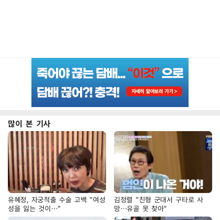
많이 본 기사
유혜정, 자궁적출 수술 고백 "여성
김정렬 "친형 군대서 구타로 사
성을 잃는 것이…"
망…유골 못 찾아"