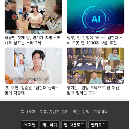
정웅인 첫째 딸, 연기자 지망…또
정부, 전 산업에 'AI 옷' 입힌다…
배우 꿈꾸는 스타 2세
AI 로봇 연 1000대 보급 추진
'첫 주연' 정준원 "심판대 올라…
황기순 "원정 도박으로 전 재산
많이 걱정돼"
잃고 필리핀 도피"
회사소개
제휴/컨텐츠 판매
약관·정책
고충처리
PC화면
제보하기
앱 다운로드
맨위로↑