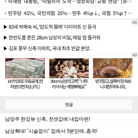
이재명 대통령, '이탈리아 도착…정상회담·교황 면담' [뉴시스Pic]
민주당 41%, 국민의힘 25%…민주 4%p↓, 국힘 5%p↑[NBS]
댓글