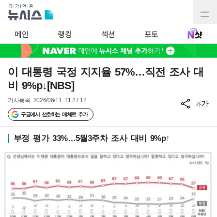
메인
랭킹
섹션
포토
이 대통령 국정 지지율 57%…직전 조사 대
비 9%p↓[NBS]
기사등록
2026/06/11 11:27:12
가
가
구글에서 선호하는 매체로 추가
부정 평가 33%…5월3주차 조사 대비 9%p↑