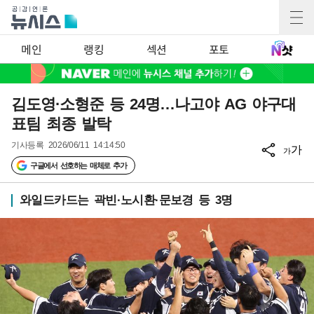
메인
랭킹
섹션
포토
김도영·소형준 등 24명…나고야 AG 야구대
표팀 최종 발탁
기사등록
2026/06/11 14:14:50
가
가
구글에서 선호하는 매체로 추가
와일드카드는 곽빈·노시환·문보경 등 3명