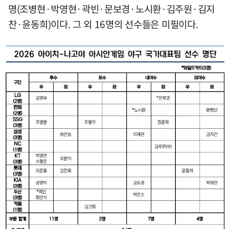
명(조병현·박영현·곽빈·문보경·노시환·김주원·김지
찬·윤동희)이다. 그 외 16명의 선수들은 미필이다.