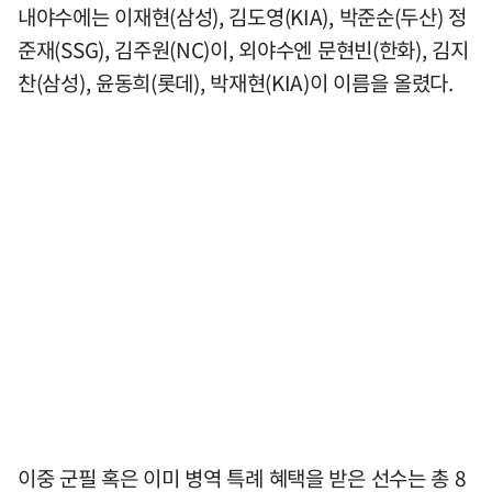
내야수에는 이재현(삼성), 김도영(KIA), 박준순(두산) 정
준재(SSG), 김주원(NC)이, 외야수엔 문현빈(한화), 김지
찬(삼성), 윤동희(롯데), 박재현(KIA)이 이름을 올렸다.
이중 군필 혹은 이미 병역 특례 혜택을 받은 선수는 총 8