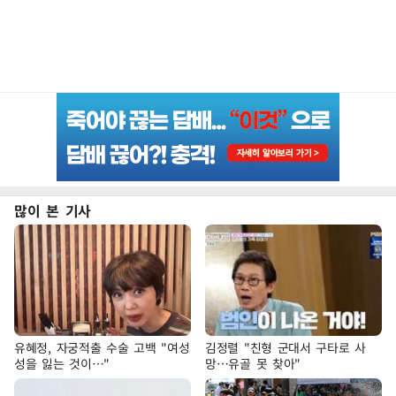
많이 본 기사
유혜정, 자궁적출 수술 고백 "여성
김정렬 "친형 군대서 구타로 사
성을 잃는 것이…"
망…유골 못 찾아"