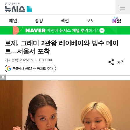
메인
랭킹
섹션
포토
로제, 그래미 2관왕 레이베이와 빙수 데이
트…서울서 포착
기사등록
2026/06/11 19:00:00
가
가
구글에서 선호하는 매체로 추가
X