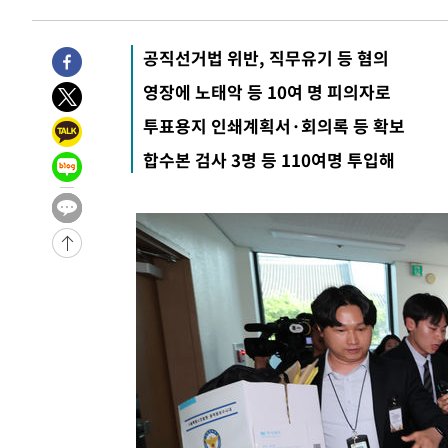
7분 전 >
[속보]산업장관 "李정부, 원전 반대 안해…안정 전력 위해 불가
29분 전 >
[속보]경찰, '홍명보 선임 논란' 대한축구협회·축구회관 등 
공직선거법 위반, 직무유기 등 혐의
-24474초 전 >
[속보]합참 "北 발사체는 단거리탄도미사일…감시·경계
영장에 노태악 등 10여 명 피의자로
화"
-24222초 전 >
日방위성, 北이 동해로 쏜 발사체는 탄도미사일 가능성
투표용지 인쇄계획서·회의록 등 확보
-22652초 전 >
[속보] SKT, 에이닷 서비스 장애 발생…"원인 파악 중"
-22058초 전 >
[속보]합참 "북, 동해상으로 미상 발사체 발사"
합수본 검사 3명 등 110여명 투입해
-21454초 전 >
'낮 최고 39도' 불볕더위…한밤 열대야도 계속[내일날씨]
-21413초 전 >
[속보]7~9일 프로야구 3연전도 폭염 취소…11일 재개
-21075초 전 >
"韓 외환시장 개입 관측 배경엔 美의 대한국 무역적자 있
-20902초 전 >
'월드컵 탈락 후폭풍' 축구협회…초유의 압수수색에 '충격
-20742초 전 >
서울 낮 37.9도, 올여름 최고치 경신…영등포 순간 '40도
-20304초 전 >
[속보]종합특검, 대검 추가 압수수색…내란 중요임무종사
-16399초 전 >
[속보]코스닥, 800p 회복…0.26% 오른 801.67 마감
-16329초 전 >
[속보]코스피, 301.88포인트(4.58%) 내린 6296.38 마
-16194초 전 >
[속보]원·달러 환율, 0.7원 내린 1423.8원 마감
-13793초 전 >
"여기 떨어졌다"…다누리, 스페이스X 로켓 달 충돌 흔적