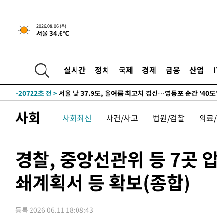
-22632초 전 >
[속보] SKT, 에이닷 서비스 장애 발생…"원인 파악 중"
-22038초 전 >
[속보]합참 "북, 동해상으로 미상 발사체 발사"
2026.08.06 (목)
서울 34.6℃
-21434초 전 >
'낮 최고 39도' 불볕더위…한밤 열대야도 계속[내일날씨]
-21393초 전 >
[속보]7~9일 프로야구 3연전도 폭염 취소…11일 재개
-21055초 전 >
"韓 외환시장 개입 관측 배경엔 美의 대한국 무역적자 있
실시간
정치
국제
경제
금융
산업
-20882초 전 >
'월드컵 탈락 후폭풍' 축구협회…초유의 압수수색에 '충격
-20722초 전 >
서울 낮 37.9도, 올여름 최고치 경신…영등포 순간 '40도
-20284초 전 >
[속보]종합특검, 대검 추가 압수수색…내란 중요임무종사
사회
-16379초 전 >
[속보]코스닥, 800p 회복…0.26% 오른 801.67 마감
사회최신
사건/사고
법원/검찰
의료
-16309초 전 >
[속보]코스피, 301.88포인트(4.58%) 내린 6296.38 마
-16174초 전 >
[속보]원·달러 환율, 0.7원 내린 1423.8원 마감
경찰, 중앙선관위 등 7곳
-13773초 전 >
"여기 떨어졌다"…다누리, 스페이스X 로켓 달 충돌 흔적
-10818초 전 >
손흥민, 5경기 연속골 실패…LAFC는 승부차기 끝 과달
쇄계획서 등 확보(종합)
-3419초 전 >
내일까지 39도 '펄펄'…기상청 "태풍 지나며 폭염 잠시 꺾
-3056초 전 >
트럼프, 한국계 진보 주지사 후보 맹공…"공산주의가 최대
등록 2026.06.11 18:08:43
-3034초 전 >
"美간섭에 합의 지연"…트럼프, '이란 호르무즈 통제권' 