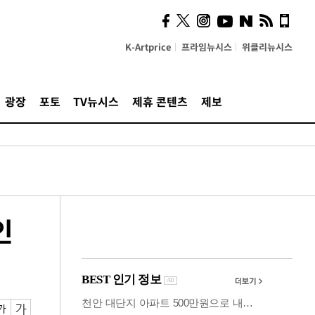
의견, 국토부·LH에 충실히
전달할 것"
K-Artprice
프라임뉴시스
위클리뉴시스
광장
포토
TV뉴시스
제휴 콘텐츠
제보
인