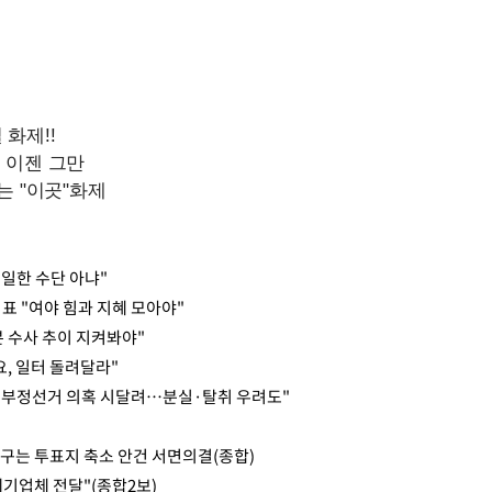
일한 수단 아냐"
익표 "여야 힘과 지혜 모아야"
 수사 추이 지켜봐야"
, 일터 돌려달라"
 부정선거 의혹 시달려…분실·탈취 우려도"
구는 투표지 축소 안건 서면의결(종합)
기업체 전달"(종합2보)