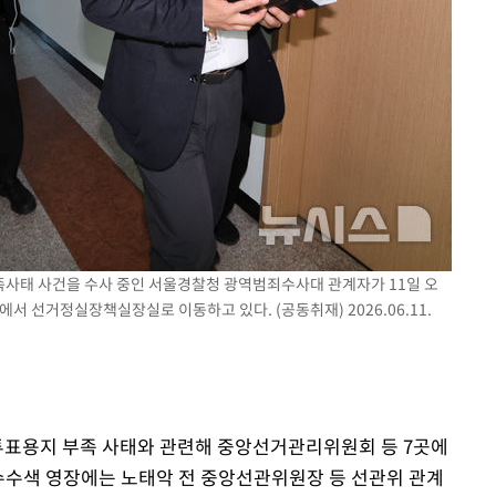
라하라 격파
인다"
 위협"
수용할까
피"
압수수색
 부족사태 사건을 수사 중인 서울경찰청 광역범죄수사대 관계자가 11일 오
선거정실장책실장실로 이동하고 있다. (공동취재) 2026.06.11.
 투표용지 부족 사태와 관련해 중앙선거관리위원회 등 7곳에
수수색 영장에는 노태악 전 중앙선관위원장 등 선관위 관계