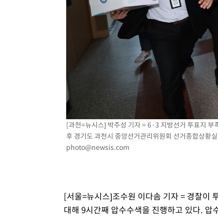
-10838초 전 >
손흥민, 5경기 연속골 실패…LAFC는 승부차기 끝 과달
-3439초 전 >
내일까지 39도 '펄펄'…기상청 "태풍 지나며 폭염 잠시 꺾
-3076초 전 >
트럼프, 한국계 진보 주지사 후보 맹공…"공산주의가 최대
-3054초 전 >
"美간섭에 합의 지연"…트럼프, '이란 호르무즈 통제권' 
7분 전 >
[속보]산업장관 "李정부, 원전 반대 안해…안정 전력 위해 불가
28분 전 >
[속보]경찰, '홍명보 선임 논란' 대한축구협회·축구회관 등 
[과천=뉴시스] 박주성 기자 = 6·3 지방선거 투표지
후 경기도 과천시 중앙선거관리위원회 선거종합상황실에서 
photo@newsis.com
[서울=뉴시스]조수원 이다솜 기자 = 경찰이
대해 9시간째 압수수색을 진행하고 있다. 압