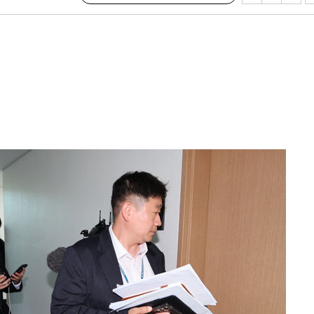
피"
압수수색
태세 강
어"
·당황'
'
 혐의
감
 포착