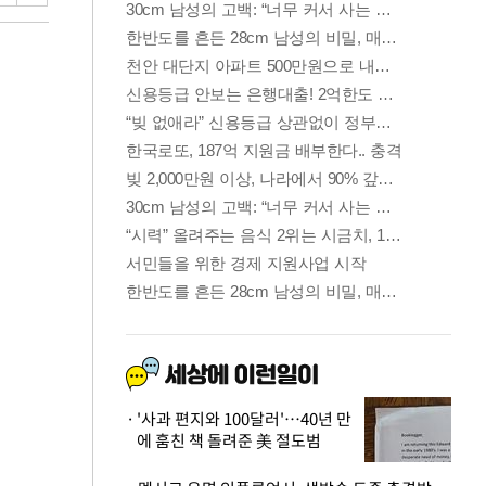
'사과 편지와 100달러'…40년 만
에 훔친 책 돌려준 美 절도범