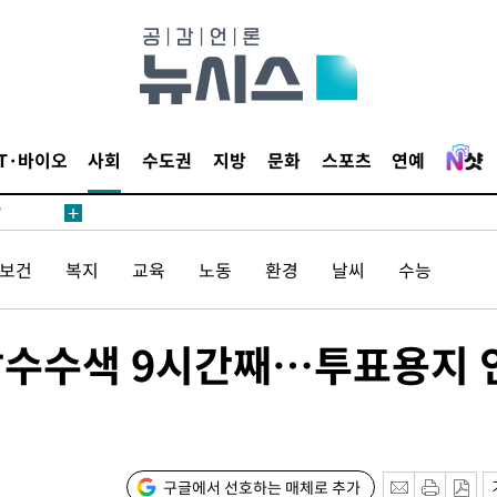
어"
IT·바이오
사회
수도권
지방
문화
스포츠
연예
·당황'
'
 혐의
/보건
복지
교육
노동
환경
날씨
수능
감
 압수수색 9시간째…투표용지 
 포착
라하라 격파
인다"
 위협"
수용할까
구글에서 선호하는 매체로 추가