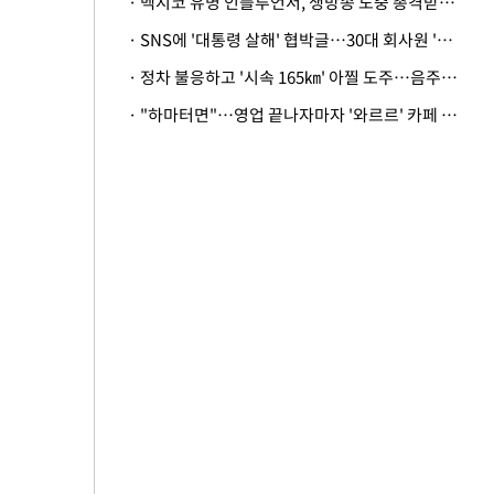
· 멕시코 유명 인플루언서, 생방송 도중 총격받아 사망
· SNS에 '대통령 살해' 협박글…30대 회사원 '불구속 송치'
· 정차 불응하고 '시속 165㎞' 아찔 도주…음주운전자 체포
· "하마터면"…영업 끝나자마자 '와르르' 카페 테라스 덮친 대리석 외벽