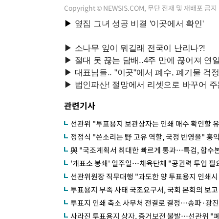
Copyright © NEWSIS.COM, 무단 전재 및 재배포 금지
관련기사
선관위 "투표용지 보관상자는 인쇄 매수 확인할 유
정점식 "쓴소리는 野 고유 역할, 국정 반영을" 홍
與 "국조계획서 최대한 빠르게 통과…특검, 합수본
'개표소 봉쇄' 일주일…체육단체 "공권력 투입 필요
선관위원장 직무대행 "과도한 양 투표용지 인쇄시
투표용지 부족 사태 국조요구서, 국회 본회의 보고
투표지 인쇄 축소 사무처 전결로 결정…송파·광진
사라진 투표용지 상자, 증거보전 불발…선관위 "폐