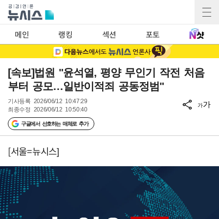
메인
랭킹
섹션
포토
[속보]법원 "윤석열, 평양 무인기 작전 처음
부터 공모…일반이적죄 공동정범"
기사등록
2026/06/12 10:47:29
가
가
최종수정
2026/06/12 10:50:40
구글에서 선호하는 매체로 추가
[서울=뉴시스]