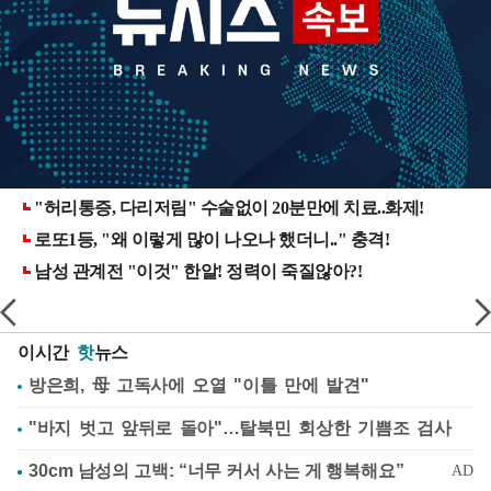
이시간
핫
뉴스
방은희, 母 고독사에 오열 "이틀 만에 발견"
"바지 벗고 앞뒤로 돌아"…탈북민 회상한 기쁨조 검사