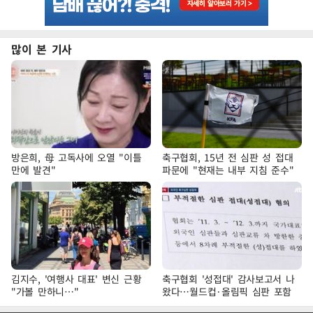
많이 본 기사
방은희, 母 고독사에 오열 "이틀
축구협회, 15년 전 심판 성 접대
만에 발견"
파문에 "현재는 내부 지침 준수"
김지수, '여행사 대표' 변신 근황
축구협회 '성접대' 감사보고서 나
"가볼 만하니…"
왔다…월드컵·올림픽 심판 포함