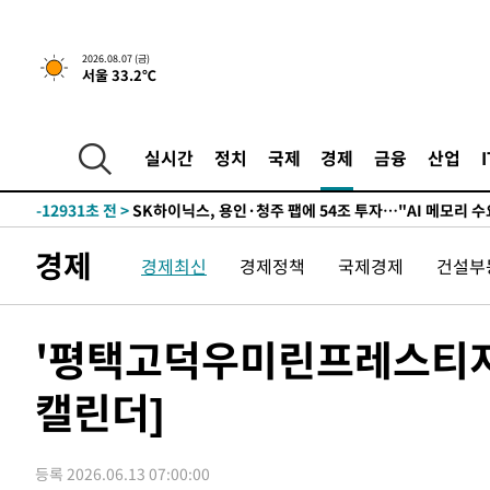
↓
-26074초 전 >
[속보]이 대통령 "부동산 공급 기존 사고방식 매달리지 
실천"
-25159초 전 >
이란, "오만과 '중앙 단일 루트' 합의…북쪽 인바운드·남
2026.08.07 (금)
서울 33.2℃
운드는 임시"
-16727초 전 >
"낮 기온 소폭 하락"…수도권 폭염중대경보, 폭염경보로
-16691초 전 >
[속보]이 대통령, '호우피해' 안동·의성 관할 4개 면 특
선포
-16654초 전 >
[단독]중수청 지원 검사들, 정원 초과 시 낮은 계급 임용
실시간
정치
국제
경제
금융
산업
갈 수도
-14625초 전 >
낮 최고 37도 찜통더위…곳곳 소나기·강원 많은 비[내일
-12931초 전 >
SK하이닉스, 용인·청주 팹에 54조 투자…"AI 메모리 수
응"
-9787초 전 >
여자배구 이재영·이다영 자매, 아제르바이잔 투란VC 입단
경제
경제최신
경제정책
국제경제
건설부
-9040초 전 >
외국인 심판 성 접대 7경기 들여다보니…한국 축구 '5승 2
-8774초 전 >
[속보]코스닥, 2.86포인트(0.36%) 내린 798.81마감
-8727초 전 >
[속보]코스피, 6200선 약보합…0.60% 내린 6258.77에 
'평택고덕우미린프레스티지'
-8707초 전 >
[속보]원·달러 환율, 7.7원 내린 1416.1원 마감
캘린더]
-8596초 전 >
[속보] 노원서 40.1도 관측…서울, 2018년 이후 첫 40도
-5686초 전 >
[속보]종합특검, '계엄 수용공간 확보' 신용해 前교정본부
-4559초 전 >
외신들도 주목한 韓축구 파문…"국민적 공분에 수사 재개"
등록 2026.06.13 07:00:00
-4530초 전 >
11시간 압수수색에 성접대 파문까지…'쑥대밭' 된 축구협