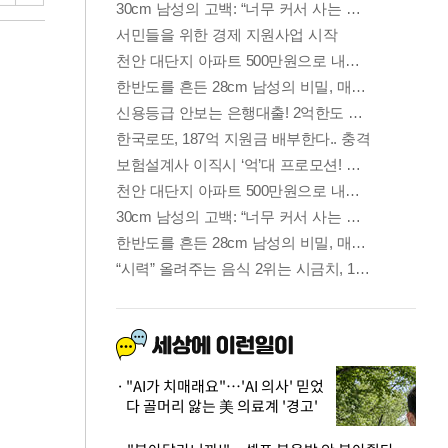
"AI가 치매래요"…'AI 의사' 믿었
다 골머리 앓는 美 의료계 '경고'