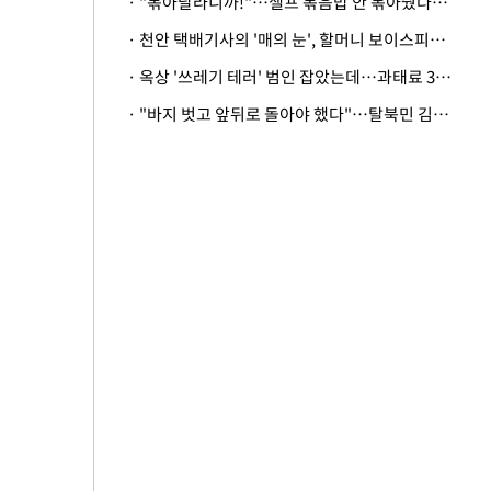
· "볶아달라니까!"…셀프 볶음밥 안 볶아줬다고 사장 폭행한 손님
· 천안 택배기사의 '매의 눈', 할머니 보이스피싱 피해 막아
· 옥상 '쓰레기 테러' 범인 잡았는데…과태료 3만원 처분에 숙박업주 허탈
· "바지 벗고 앞뒤로 돌아야 했다"…탈북민 김서아, 기쁨조 검사 수치심 회상