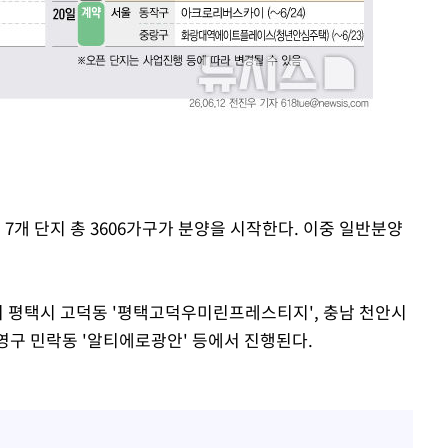
장 기소
회
교수…이병
개시
국 7개 단지 총 3606가구가 분양을 시작한다. 이중 일반분양
경기 평택시 고덕동 '평택고덕우미린프레스티지', 충남 천안시
영구 민락동 '알티에로광안' 등에서 진행된다.