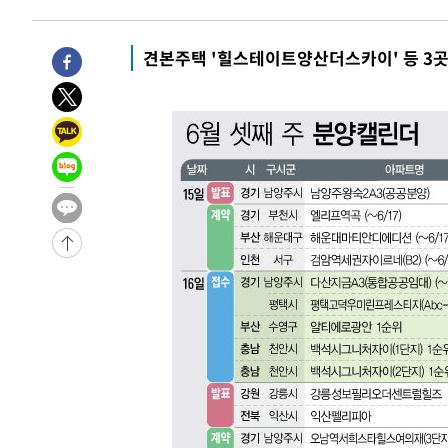
-3552초 전 >
[속보]규제합리화위원회 부위원장에 김태유 서울대 공대 
태 후임
1분 전 >
[속보]국힘 윤리위, '돌려차기 발언' 진종오·서범수 징계 절차 
견본주택 '힐스테이트양산더스카이' 등 3
-30783초 전 >
미 사업체 일자리, 7월에 2.3만개 순감하고 그 전 2개월 1
하향수정 (2보)
-30231초 전 >
[속보] 미 사업체, 일자리 7월에 2.3만 개 줄어…실업률은
↓
-26094초 전 >
[속보]이 대통령 "부동산 공급 기존 사고방식 매달리지 
실천"
-25179초 전 >
이란, "오만과 '중앙 단일 루트' 합의…북쪽 인바운드·남
운드는 임시"
-16747초 전 >
"낮 기온 소폭 하락"…수도권 폭염중대경보, 폭염경보로
-16711초 전 >
[속보]이 대통령, '호우피해' 안동·의성 관할 4개 면 특
선포
-16674초 전 >
[단독]중수청 지원 검사들, 정원 초과 시 낮은 계급 임용
갈 수도
-14645초 전 >
낮 최고 37도 찜통더위…곳곳 소나기·강원 많은 비[내일
-12951초 전 >
SK하이닉스, 용인·청주 팹에 54조 투자…"AI 메모리 수
응"
-9807초 전 >
여자배구 이재영·이다영 자매, 아제르바이잔 투란VC 입단
-9060초 전 >
외국인 심판 성 접대 7경기 들여다보니…한국 축구 '5승 2
-8794초 전 >
[속보]코스닥, 2.86포인트(0.36%) 내린 798.81마감
-8747초 전 >
[속보]코스피, 6200선 약보합…0.60% 내린 6258.77에 
-8727초 전 >
[속보]원·달러 환율, 7.7원 내린 1416.1원 마감