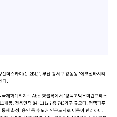
더스카이(1·2BL)', 부산 강서구 강동동 '에코델타시티
연다.
덕국제화계획지구 Abc-36블록에서 '평택고덕우미린프레스
11개동, 전용면적 84~111㎡ 총 743가구 규모다. 평택파주
 통해 화성, 용인 등 수도권 인근도시로 이동이 편리하다.