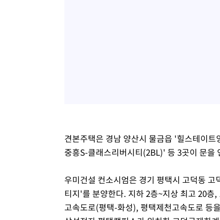
견본주택은 경남 양산시 물금읍 '힐스테이트양산
중흥S-클래스리버시티(2BL)' 등 3곳이 문을 
우미건설 컨소시엄은 경기 평택시 고덕동 고
티지'를 분양한다. 지하 2층~지상 최고 20층, 
고속도로(평택-화성), 평택제천고속도로 등을