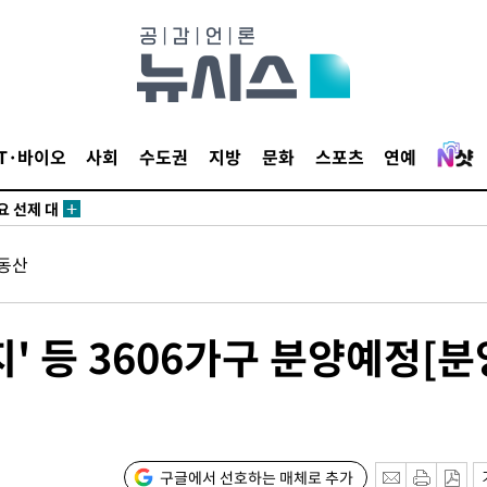
말고 과감히
쪽 아웃바
 하향
별재난지역
…희망지 못
IT·바이오
사회
수도권
지방
문화
스포츠
연예
날씨]
요 선제 대
동산
무'
마쳐
 등 3606가구 분양예정[분
장 기소
구글에서 선호하는 매체로 추가
회