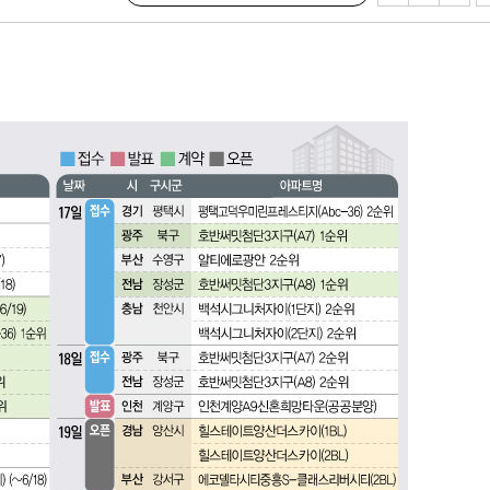
교수…이병
개시
곳
0.3만개
 4.1%로
말고 과감히
쪽 아웃바
 하향
별재난지역
…희망지 못
날씨]
요 선제 대
무'
마쳐