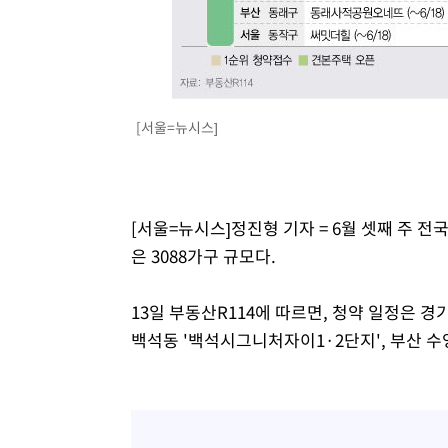
-8616초 전 >
[속보] 노원서 40.1도 관측…서울, 2018년 이후 첫 40도
-5706초 전 >
[속보]종합특검, '계엄 수용공간 확보' 신용해 前교정본부
-4579초 전 >
외신들도 주목한 韓축구 파문…"국민적 공분에 수사 재개"
-4550초 전 >
11시간 압수수색에 성접대 파문까지…'쑥대밭' 된 축구협
[서울=뉴시스]
-3572초 전 >
[속보]규제합리화위원회 부위원장에 김태유 서울대 공대 
태 후임
1분 전 >
[속보]국힘 윤리위, '돌려차기 발언' 진종오·서범수 징계 절차 
[서울=뉴시스]정진형 기자 = 6월 셋째 주 전
은 3088가구 규모다.
13일 부동산R114에 따르면, 청약 일정은 
백석동 '백석시그니처자이1·2단지', 부산 수