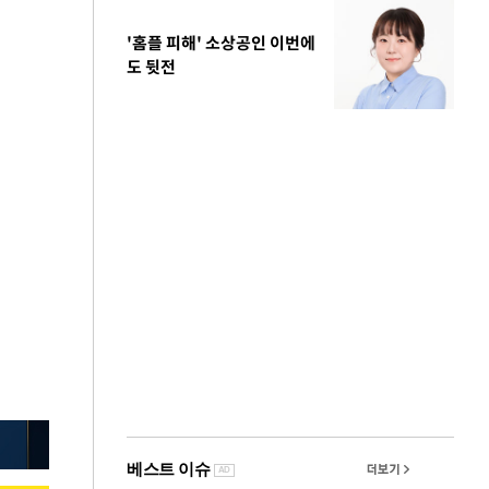
'홈플 피해' 소상공인 이번에
도 뒷전