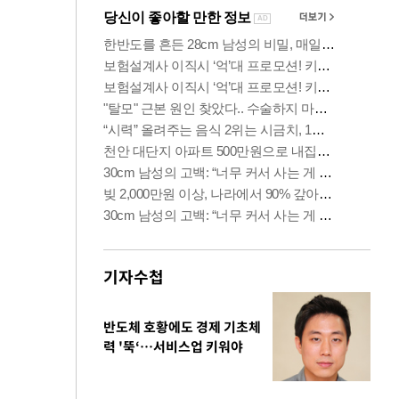
기자수첩
반도체 호황에도 경제 기초체
력 '뚝‘…서비스업 키워야