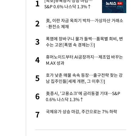
에
[속보]뉴욕증시 상승 마감…
1
1
S&P 0.6% 나스닥 1.3%↑
네"…'폴드8 울트
美, 이란 자금 옥죄기 박차…가상자산 거래소
2
2
·환전소 제재
고서 기아차 덕에
폭염에 장바구니 물가 들썩…품목별 희비, 변
3
3
수는 고온[폭염 속 경제는①]
S&P 0.6% 나스
휴머노이드부터 AI공장까지…제조업 바꾸는
4
4
M.AX 성과
승환·니퍼트가 콕
호가 낮춘 매물 속속 등장…출구전략 찾는 강
5
5
남 집주인들[세제 개편, 그 이후①]
차…가상자산 거래소
美증시, '고용쇼크'에 금리동결 기대…S&P
6
6
0.6% 나스닥 1.3%↑
 노무현·문재인 철
국제유가 상승 마감, 주간으로는 7% 하락
7
7