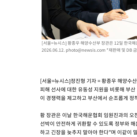
[서울=뉴시스] 황종우 해양수산부 장관은 12일 한국해
2026.06.12.
photo@newsis.com
*재판매 및 DB 
[서울=뉴시스]정진형 기자 = 황종우 해양수
피해 선사에 대한 유동성 지원을 비롯해 부산
이 경쟁력을 제고하고 부산에서 순조롭게 정착
황 장관은 이날 한국해운협회 임원진과의 오
선박이 안전하게 귀환할 수 있도록 정부와 해
하고 긴장을 늦추지 말아야 한다"며 이같이 