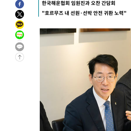
한국해운협회 임원진과 오찬 간담회
-3393초 전 >
[속보]뉴욕증시 상승 마감…S&P 0.6% 나스닥 1.3%↑
"호르무즈 내 선원·선박 안전 귀환 노력"