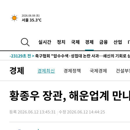
2026.08.08 (토)
서울 35.3℃
-3393초 전 >
[속보]뉴욕증시 상승 마감…S&P 0.6% 나스닥 1.3%↑
-30508초 전 >
남자 농구, 나고야 아시안게임서 '홈팀' 일본과 한일전
-29884초 전 >
여수 오동도 해상서 모터보트 전복…1명 사망·1명 실종
실시간
정치
국제
경제
금융
산업
-26111초 전 >
극한폭염 한풀 꺾이지만…'낮 최고 35도' 무더위, 열대야
주 날씨]
-23129초 전 >
축구협회 "압수수색·성접대 논란 사과…쇄신의 기회로 
-21646초 전 >
[속보]'압수수색·성접대 논란' 축구협회 "실망과 걱정 
경제
경제최신
경제정책
국제경제
건설부
송"
-10267초 전 >
'최고 37도' 폭염 지속…강원동해안 최대 150㎜ 비
-3393초 전 >
[속보]뉴욕증시 상승 마감…S&P 0.6% 나스닥 1.3%↑
-30508초 전 >
남자 농구, 나고야 아시안게임서 '홈팀' 일본과 한일전
황종우 장관, 해운업계 만
-29884초 전 >
여수 오동도 해상서 모터보트 전복…1명 사망·1명 실종
-26111초 전 >
극한폭염 한풀 꺾이지만…'낮 최고 35도' 무더위, 열대야
주 날씨]
등록 2026.06.12 13:45:31
수정 2026.06.12 14:44:25
-23129초 전 >
축구협회 "압수수색·성접대 논란 사과…쇄신의 기회로 
-21646초 전 >
[속보]'압수수색·성접대 논란' 축구협회 "실망과 걱정 
송"
-10267초 전 >
'최고 37도' 폭염 지속…강원동해안 최대 150㎜ 비