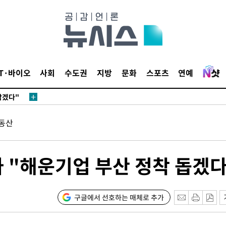
IT·바이오
사회
수도권
지방
문화
스포츠
연예
 계속[다음
삼겠다"
안겨드려 죄
동산
나 "해운기업 부산 정착 돕겠다
 계속[다음
삼겠다"
구글에서 선호하는 매체로 추가
안겨드려 죄