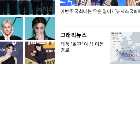
폭력 피해자에 위로·사과…"국가
이번주 국회에는 무슨 일이? [뉴시스국회토
"
그래픽뉴스
태풍 '돌핀' 예상 이동
경로