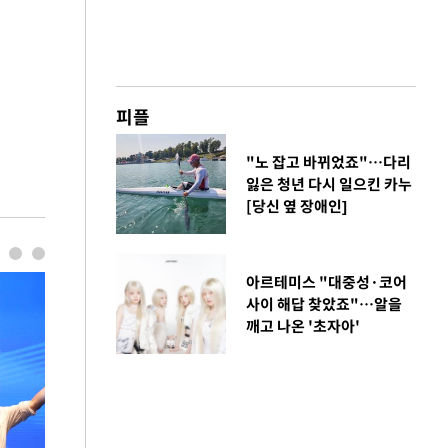
피플
"노 잡고 바뀌었죠"…다리
잃은 청년 다시 일으킨 카누
[당신 옆 장애인]
아르테미스 "대중성·코어
사이 해답 찾았죠"…알을
깨고 나온 '초자아'