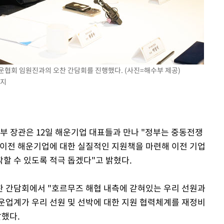
표창원, 남규리에 15년 만
1
사과…"제가 틀렸습니다"
"창 3개 띄워도 답답함 없
2
라', 일주일 써보니
英유명 여배우, 큰 교통사
3
운협회 임원진과의 오찬 간담회를 진행했다. (사진=해수부 제공)
살았다
금지
[속보]뉴욕증시 상승 마감…
4
닥 1.3%↑
김도영·곽빈·안현민…오
5
산부 장관은 12일 해운기업 대표들과 만나 "정부는 중동전쟁
집은 차기 메이저리거
 이전 해운기업에 대한 실질적인 지원책을 마련해 이전 기업
美, 이란 자금 옥죄기 박
6
할 수 있도록 적극 돕겠다"고 밝혔다.
·환전소 제재
오세훈 "용산공원 아파트,
7
찬 간담회에서 "호르무즈 해협 내측에 갇혀있는 우리 선원과
학 뒤집는 것"
운업계가 우리 선원 및 선박에 대한 지원 협력체계를 재정비
말했다.