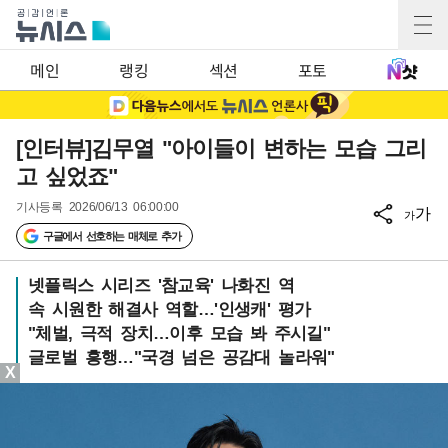
메인
랭킹
섹션
포토
[인터뷰]김무열 "아이들이 변하는 모습 그리
고 싶었죠"
기사등록
2026/06/13 06:00:00
가
가
구글에서 선호하는 매체로 추가
넷플릭스 시리즈 '참교육' 나화진 역
속 시원한 해결사 역할…'인생캐' 평가
"체벌, 극적 장치…이후 모습 봐 주시길"
글로벌 흥행…"국경 넘은 공감대 놀라워"
X