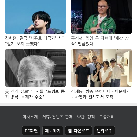
김희철, 결국 '거꾸로 태극기' 사과
홍석천, 입양 두 자녀에 '재산 상
"깊게 보지 못했다"
속' 언급했다
美 전직 정보당국자들 "트럼프 통
김제동, 방송 뜸하더니…이문세·
치 방식, 독재자 수순"
노사연과 전시회서 포착
회사소개
제휴/컨텐츠 판매
약관·정책
고충처리
PC화면
제보하기
앱 다운로드
맨위로↑