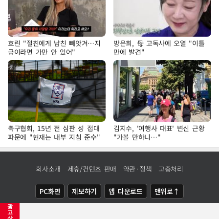
효린 "절친에게 남친 빼앗겨…지
방은희, 母 고독사에 오열 "이틀
금이라면 가만 안 있어"
만에 발견"
축구협회, 15년 전 심판 성 접대
김지수, '여행사 대표' 변신 근황
파문에 "현재는 내부 지침 준수"
"가볼 만하니…"
회사소개
제휴/컨텐츠 판매
약관·정책
고충처리
PC화면
제보하기
앱 다운로드
맨위로↑
광
COPYRIGHTⓒ
NEWSIS
ALL RIGHTS RESERVED.
고
삭