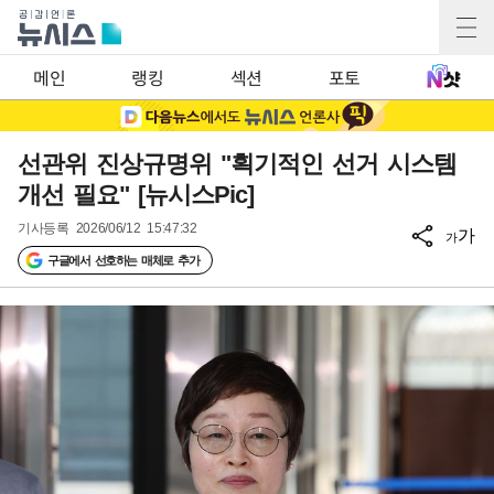
메인
랭킹
섹션
포토
선관위 진상규명위 "획기적인 선거 시스템
개선 필요" [뉴시스Pic]
기사등록
2026/06/12 15:47:32
가
가
구글에서 선호하는 매체로 추가