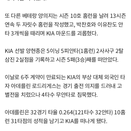
또 다른 베테랑 양의지는 시즌 10호 홈런을 날려 13시즌
연속 두 자릿수 홈런을 작성했고, 박찬호와 이유찬도 안
타 3개씩을 때리며 KIA 마운드를 괴롭혔다.
KIA 선발 양현종은 5이닝 5피안타(1홈런) 2사사구 2탈
삼진 2실점을 기록하고 시즌 5패(3승)째를 떠안았다.
이날로 6주 계약이 만료되는 KIA의 부상 대체 외국인 타
자 아데를린 로드리게스는 경기 출전 의지를 드러내 고
별전을 치렀으나 4타수 무안타로 침묵했다.
아데를린은 32경기 타율 0.264(121타수 32안타) 10홈
런 31타점의 성적을 남기고 KIA를 떠나게 됐다.