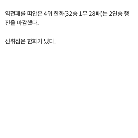
역전패를 떠안은 4위 한화(32승 1무 28패)는 2연승 행
진을 마감했다.
선취점은 한화가 냈다.