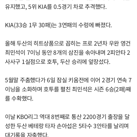
유지했고, 5위 KIA를 0.5경기 차로 추격했다.
KIA(33승 1무 30패)는 3연패의 수렁에 빠졌다.
올해 두산의 히트상품으로 꼽히는 프로 2년차 우완 영건
최민석이 7이닝 동안 8개의 삼진을 솎아내며 2피안타 2
사사구 1실점으로 호투, 두산 승리에 앞장섰다.
5월말 주춤했다가 6일 잠실 키움전에 이어 2경기 연속 7
이닝을 소화하며 호투를 펼친 최민석은 시즌 6승(2패)째
를 수확했다.
이날 KBO리그 역대 8번째로 통산 2200경기 출장을 달
성한 두산 베테랑 타자 손아섭은 5타수 3안타를 날리며
대기록을 자축했다.