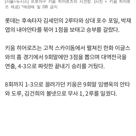
[서울=뉴시스] 프로야구 키움 히어로즈의 서건창. (사진 = 키움 히어로
즈 제공) *재판매 및 DB 금지
롯데는 후속타자 김세민의 2루타와 상대 포수 포일, 박재
엽의 내야안타를 묶어 1점을 보태고 승부를 갈랐다.
키움 히어로즈는 고척 스카이돔에서 펼쳐진 한화 이글스
와의 홈 경기에서 9회말에만 3점을 뽑으며 대역전극을
연출, 4-3으로 짜릿한 끝내기 승리를 거뒀다.
8회까지 1-3으로 끌려가던 키움은 9회말 임병욱의 안타
와 도루, 김건희의 볼넷으로 무사 1, 2루를 일궜다.