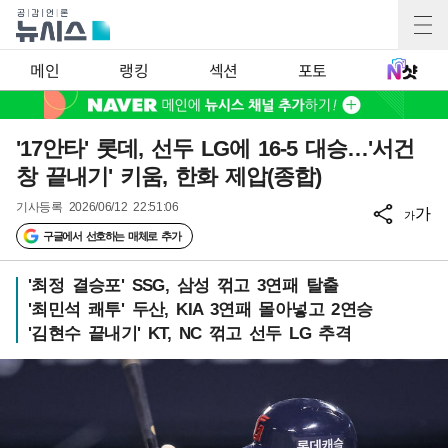
메인
랭킹
섹션
포토
'17안타' 롯데, 선두 LG에 16-5 대승…'서건
창 끝내기' 키움, 한화 제압(종합)
기사등록
2026/06/12 22:51:06
가
가
구글에서 선호하는 매체로 추가
'최정 결승포' SSG, 삼성 꺾고 3연패 탈출
'최민석 쾌투' 두산, KIA 3연패 몰아넣고 2연승
'김현수 끝내기' KT, NC 꺾고 선두 LG 추격