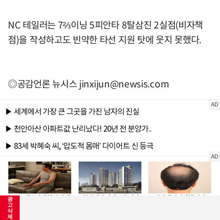
NC 테일러는 7⅔이닝 5피안타 8탈삼진 2실점(비자책
점)을 작성하고도 빈약한 타선 지원 탓에 웃지 못했다.
◎공감언론 뉴시스
jinxijun@newsis.com
광
고
삭
제