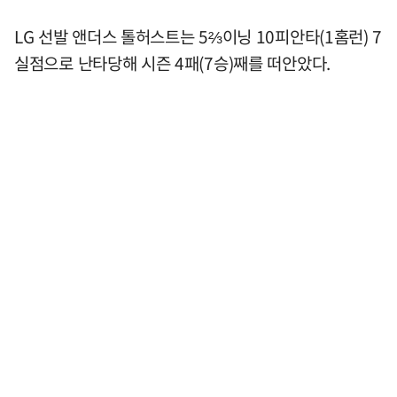
LG 선발 앤더스 톨허스트는 5⅔이닝 10피안타(1홈런) 7
실점으로 난타당해 시즌 4패(7승)째를 떠안았다.