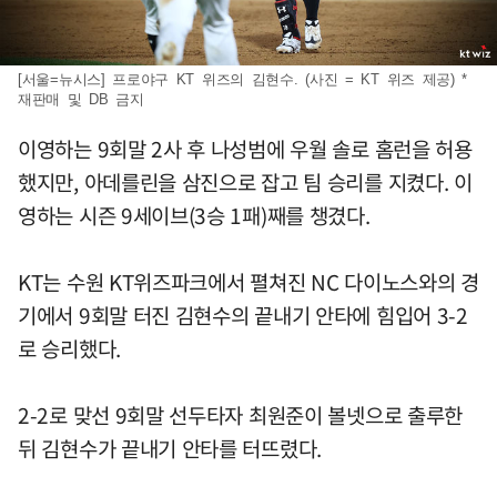
[서울=뉴시스] 프로야구 KT 위즈의 김현수. (사진 = KT 위즈 제공) *
재판매 및 DB 금지
이영하는 9회말 2사 후 나성범에 우월 솔로 홈런을 허용
했지만, 아데를린을 삼진으로 잡고 팀 승리를 지켰다. 이
영하는 시즌 9세이브(3승 1패)째를 챙겼다.
KT는 수원 KT위즈파크에서 펼쳐진 NC 다이노스와의 경
기에서 9회말 터진 김현수의 끝내기 안타에 힘입어 3-2
로 승리했다.
2-2로 맞선 9회말 선두타자 최원준이 볼넷으로 출루한
뒤 김현수가 끝내기 안타를 터뜨렸다.