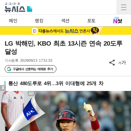
메인
랭킹
섹션
포토
LG 박해민, KBO 최초 13시즌 연속 20도루
달성
기사등록
2026/06/13 17:51:33
가
가
구글에서 선호하는 매체로 추가
통산 480도루로 4위…3위 이대형에 25개 차
X