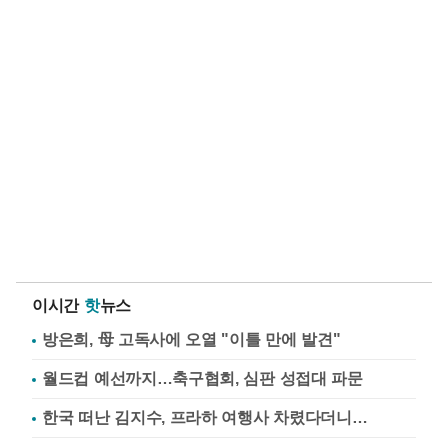
이시간
핫
뉴스
방은희, 母 고독사에 오열 "이틀 만에 발견"
월드컵 예선까지…축구협회, 심판 성접대 파문
한국 떠난 김지수, 프라하 여행사 차렸다더니…