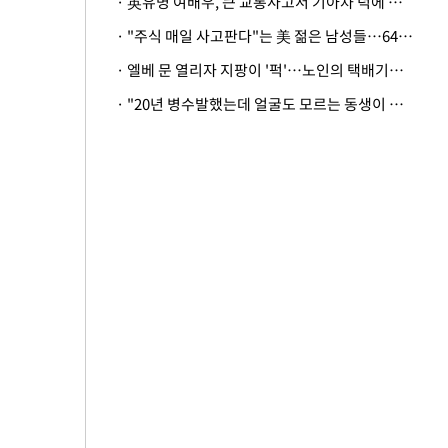
· 英유명 여배우, 큰 교통사고서 기아차 덕에 살았다
· "주식 매일 사고판다"는 美 젊은 남성들…64%가 "나는 인생의 패배자“
· 엘베 문 열리자 지팡이 '퍽'…노인의 택배기사 폭행 이유
· "20년 병수발했는데 얼굴도 모르는 동생이 유산 절반을"…배다른 형제 상속권 있을까