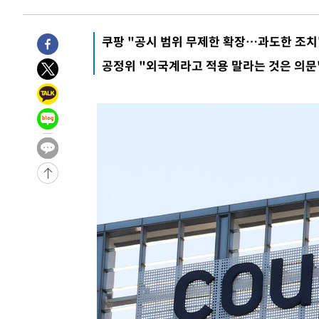
6시간 전 >
[속보]뉴욕증시 상승 마감…S&P 0.6% 나스닥 1.3%↑
-26554초 전 >
[속보]與최고위원 제주·인천 순회경선…박선원·최민희
한민수·김용 순
쿠팡 "공시 범위 무제한 확장…과도한 조치
-26507초 전 >
[속보]김민석, 與 전대 당원투표 누적 득표율 45.42%로 
청래 44.56%
-25789초 전 >
[속보]與 대표 경선 제주·인천 당원투표…金 47.75%·
공정위 "외국계라고 적용 말라는 것은 의문
42.08%·宋 10.17%
-25323초 전 >
이강인 "아틀레티코 이적 기뻐…등번호 7번 의미보단 팀 
것"
-25258초 전 >
[속보]與 당대표 경선, 제주·인천 권리당원 투표 김민석 
-19032초 전 >
낮 최고 35도 '무더위'…동해안 시간당 30㎜ '강한 비'[
-18302초 전 >
[속보]이강인 "감독님이 원하는 마음 느꼈고, 많은 트로피
틀레티코 이적"
-18084초 전 >
수도권 40도 육박 '펄펄'…동해안 일부 지역엔 호의주의
-17053초 전 >
온열질환 사망자 3명 늘어…누적 환자 3000명 돌파
-10998초 전 >
강릉에 시간당 81.4㎜ 물폭탄…도로 잠기고 담벼락 붕괴
-7105초 전 >
백운산서 80년근 천종산삼 9뿌리 발견…감정가 1.3억원
-4815초 전 >
선재도서 해루질 나섰다 실종 60대, 닷새 만에 숨진 채 발견
-2349초 전 >
남자 농구, 나고야 아시안게임서 '홈팀' 일본과 한일전
-1725초 전 >
여수 오동도 해상서 모터보트 전복…1명 사망·1명 실종
34분 전 >
극한폭염 한풀 꺾이지만…'낮 최고 35도' 무더위, 열대야 계속
씨]