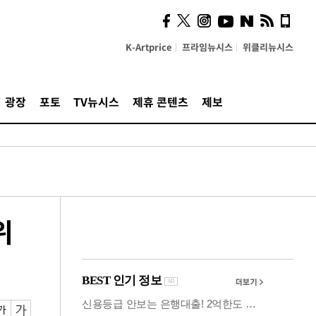
사이 해답 찾았죠"…알을
깨고 나온 '초자아'
K-Artprice
프라임뉴시스
위클리뉴시스
광장
포토
TV뉴시스
제휴 콘텐츠
제보
위