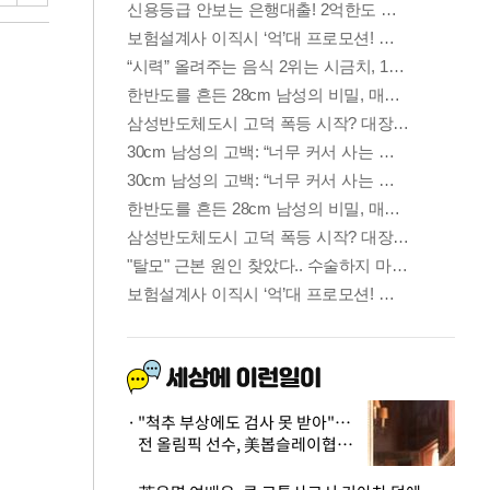
"척추 부상에도 검사 못 받아"…
전 올림픽 선수, 美봅슬레이협회
상대 소송