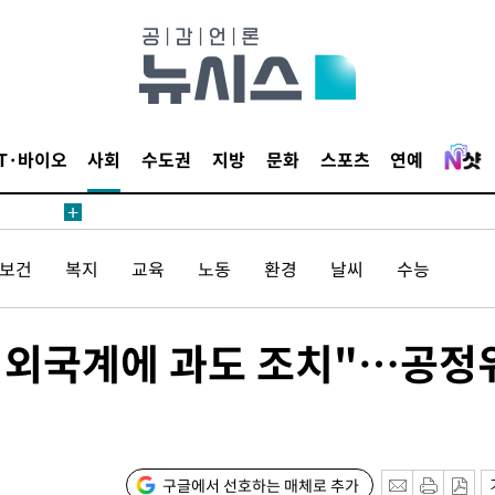
鄭
위해 뛸
승리
내일날씨]
 원해 아
보
IT·바이오
사회
수도권
지방
문화
스포츠
연예
/보건
복지
교육
노동
환경
날씨
수능
, 외국계에 과도 조치"…공정
[다음주 날
다"
려 죄송"
구글에서 선호하는 매체로 추가