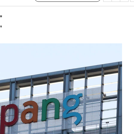
·서미화·
"
1위… 정
鄭
"
위해 뛸
승리
내일날씨]
 원해 아
보
[다음주 날