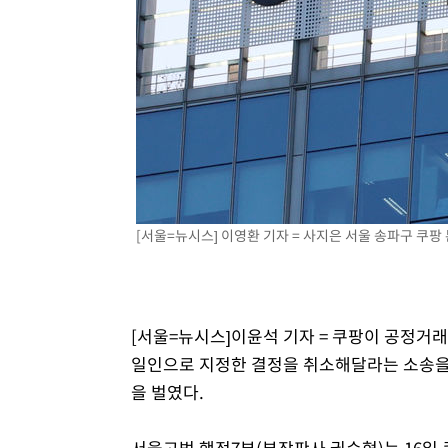
1시간 전 >
축구협회 "압수수색·성접대 논란 사과…쇄신의 기회로 삼겠
1시간 전 >
[속보]'압수수색·성접대 논란' 축구협회 "실망과 걱정 안겨드
4시간 전 >
'최고 37도' 폭염 지속…강원동해안 최대 150㎜ 비
6시간 전 >
[속보]뉴욕증시 상승 마감…S&P 0.6% 나스닥 1.3%↑
[서울=뉴시스] 이영환 기자 = 사지은 서울 송파구 쿠팡 본사
[서울=뉴시스]이윤석 기자 = 쿠팡이 공정거래
일인으로 지정한 결정을 취소해달라는 소송을 
을 벌였다.
서울고법 행정7부(부장판사 권순형)는 16일