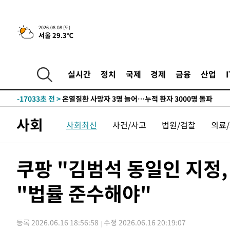
-25769초 전 >
[속보]與 대표 경선 제주·인천 당원투표…金 47.75%·
42.08%·宋 10.17%
-25303초 전 >
이강인 "아틀레티코 이적 기뻐…등번호 7번 의미보단 팀 
것"
2026.08.08 (토)
-25238초 전 >
[속보]與 당대표 경선, 제주·인천 권리당원 투표 김민석 
서울 29.3℃
-19012초 전 >
낮 최고 35도 '무더위'…동해안 시간당 30㎜ '강한 비'[
-18282초 전 >
[속보]이강인 "감독님이 원하는 마음 느꼈고, 많은 트로피
틀레티코 이적"
-18064초 전 >
수도권 40도 육박 '펄펄'…동해안 일부 지역엔 호의주의
실시간
정치
국제
경제
금융
산업
-17033초 전 >
온열질환 사망자 3명 늘어…누적 환자 3000명 돌파
-10978초 전 >
강릉에 시간당 81.4㎜ 물폭탄…도로 잠기고 담벼락 붕괴
-7085초 전 >
백운산서 80년근 천종산삼 9뿌리 발견…감정가 1.3억원
사회
사회최신
사건/사고
법원/검찰
의료
-4795초 전 >
선재도서 해루질 나섰다 실종 60대, 닷새 만에 숨진 채 발견
-2329초 전 >
남자 농구, 나고야 아시안게임서 '홈팀' 일본과 한일전
-1705초 전 >
여수 오동도 해상서 모터보트 전복…1명 사망·1명 실종
쿠팡 "김범석 동일인 지정
34분 전 >
극한폭염 한풀 꺾이지만…'낮 최고 35도' 무더위, 열대야 계속
"법률 준수해야"
씨]
1시간 전 >
축구협회 "압수수색·성접대 논란 사과…쇄신의 기회로 삼겠
1시간 전 >
[속보]'압수수색·성접대 논란' 축구협회 "실망과 걱정 안겨드
4시간 전 >
'최고 37도' 폭염 지속…강원동해안 최대 150㎜ 비
등록 2026.06.16 18:56:58
수정 2026.06.16 20:19:07