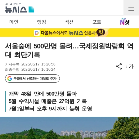
메인
랭킹
섹션
포토
서울숲에 500만명 몰려…국제정원박람회 역
대 최단기록
기사등록
2026/06/17 15:20:58
가
가
최종수정
2026/06/17 16:10:24
구글에서 선호하는 매체로 추가
개막 48일 만에 500만명 돌파
5월 수익시설 매출은 27억원 기록
7월1일부터 오후 9시까지 늦춰 운영