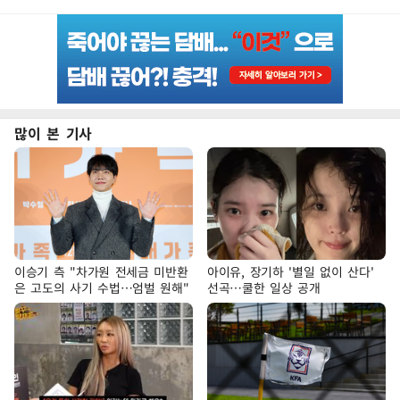
많이 본 기사
이승기 측 "차가원 전세금 미반환
아이유, 장기하 '별일 없이 산다'
은 고도의 사기 수법…엄벌 원해"
선곡…쿨한 일상 공개