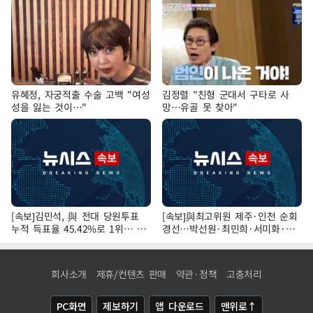
유혜정, 자궁적출 수술 고백 "여성
김정렬 "친형 군대서 구타로 사
성을 잃는 것이…"
망…유골 못 찾아"
[속보]김민석, 與 전대 당원투표
[속보]與최고위원 제주·인천 순회
누적 득표율 45.42%로 1위… 정
경선…박선원·최민희·서미화·한
청래 44.56%
민수·김용 순
회사소개
제휴/컨텐츠 판매
약관·정책
고충처리
PC화면
제보하기
앱 다운로드
맨위로↑