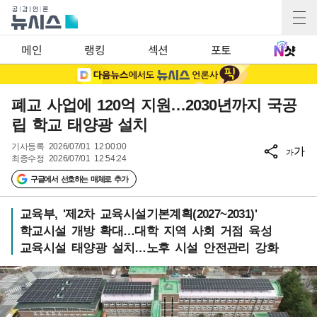
메인
랭킹
섹션
포토
폐교 사업에 120억 지원…2030년까지 국공
립 학교 태양광 설치
기사등록
2026/07/01 12:00:00
가
가
최종수정
2026/07/01 12:54:24
구글에서 선호하는 매체로 추가
교육부, '제2차 교육시설기본계획(2027~2031)'
학교시설 개방 확대…대학 지역 사회 거점 육성
교육시설 태양광 설치…노후 시설 안전관리 강화