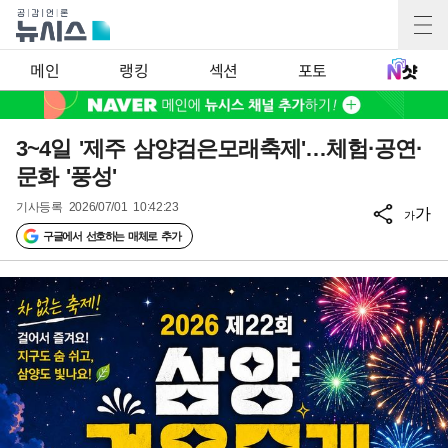
메인
랭킹
섹션
포토
3~4일 '제주 삼양검은모래축제'…체험·공연·
문화 '풍성'
기사등록
2026/07/01 10:42:23
가
가
구글에서 선호하는 매체로 추가