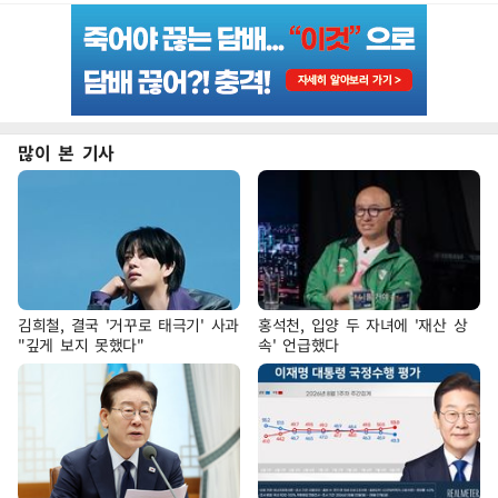
많이 본 기사
김희철, 결국 '거꾸로 태극기' 사과
홍석천, 입양 두 자녀에 '재산 상
"깊게 보지 못했다"
속' 언급했다