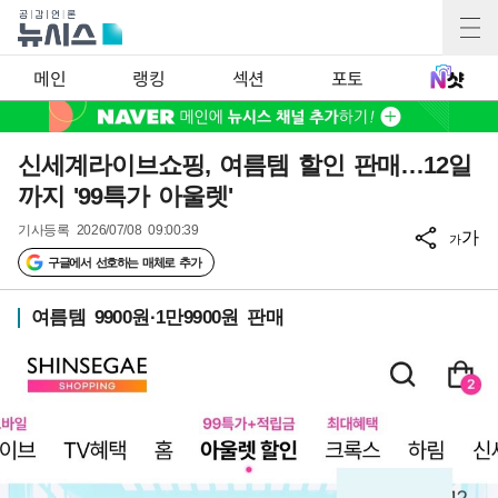
메인
랭킹
섹션
포토
신세계라이브쇼핑, 여름템 할인 판매…12일
까지 '99특가 아울렛'
기사등록
2026/07/08 09:00:39
가
가
구글에서 선호하는 매체로 추가
여름템 9900원·1만9900원 판매