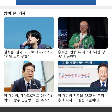
많이 본 기사
김희철, 결국 '거꾸로 태극기' 사과
홍석천, 입양 두 자녀에 '재산 상
"깊게 보지 못했다"
속' 언급했다
이 대통령, 메가프로젝트 2차 점검
이 대통령 지지율 43.3%…취임
회의…광주 군공항 이전·주 52시
후 최저치 또 경신[리얼미터]
간 예외 등 논의