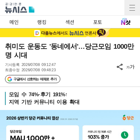
메인
랭킹
섹션
포토
취미도 운동도 '동네에서'…당근모임 1000만
명 시대
기사등록
2026/07/08 09:12:47
가
가
최종수정
2026/07/08 09:48:23
구글에서 선호하는 매체로 추가
모임 수 74%·후기 191%↑
지역 기반 커뮤니티 이용 확대