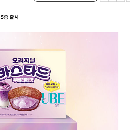
액
5종 출시
사망
CDC
압수수색
날씨]
요 선제 대
단
무'
 마쳐
부장 기소