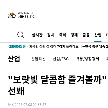
2026.08.07 (금)
서울 37.2℃
-2738초 전 >
[속보]경찰·노동부, HL만도 평택사업장 끼임 사망 관련 
-31545초 전 >
낮 최고 37도 찜통더위…곳곳 소나기·강원 많은 비[내일
-29851초 전 >
SK하이닉스, 용인·청주 팹에 54조 투자…"AI 메모리 수
실시간
정치
국제
경제
금융
산업
응"
-26707초 전 >
여자배구 이재영·이다영 자매, 아제르바이잔 투란VC 입
-25960초 전 >
외국인 심판 성 접대 7경기 들여다보니…한국 축구 '5승 2
-25694초 전 >
[속보]코스닥, 2.86포인트(0.36%) 내린 798.81마감
산업
산업최신
산업/ESG
유통/생활경제
-25647초 전 >
[속보]코스피, 6200선 약보합…0.60% 내린 6258.77에
-25627초 전 >
[속보]원·달러 환율, 7.7원 내린 1416.1원 마감
-25516초 전 >
[속보] 노원서 40.1도 관측…서울, 2018년 이후 첫 40도
"보랏빛 달콤함 즐겨볼까"
-22606초 전 >
[속보]종합특검, '계엄 수용공간 확보' 신용해 前교정본
선봬
-21479초 전 >
외신들도 주목한 韓축구 파문…"국민적 공분에 수사 재개
-21450초 전 >
11시간 압수수색에 성접대 파문까지…'쑥대밭' 된 축구
-20472초 전 >
[속보]규제합리화위원회 부위원장에 김태유 서울대 공대
등록 2026.07.08 09:33:57
병태 후임
-16830초 전 >
[속보]국힘 윤리위, '돌려차기 발언' 진종오·서범수 징계