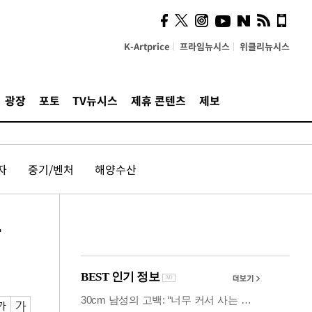
시, 스마트폰 액세서리에
NFC 더했다
K-Artprice
프라임뉴시스
위클리뉴시스
광장
포토
TV뉴시스
제휴 콘텐츠
제보
자
중기/벤처
해양수산
종