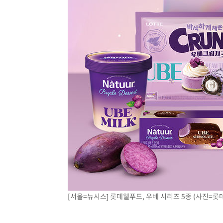
-21479초 전 >
외신들도 주목한 韓축구 파문…"국민적 공분에 수사 재개
-21450초 전 >
11시간 압수수색에 성접대 파문까지…'쑥대밭' 된 축구
-20472초 전 >
[속보]규제합리화위원회 부위원장에 김태유 서울대 공대
병태 후임
-16830초 전 >
[속보]국힘 윤리위, '돌려차기 발언' 진종오·서범수 징계
-12155초 전 >
[속보] 7월 중국 수출 23.9%↑ 수입 27.5%↑…무역총
25.3%↑
-9315초 전 >
[속보]'채상병 순직 책임' 임성근, 항소심도 징역 3년
-9181초 전 >
[속보]종합특검, '관저이전 봐주기 감사' 유병호 구속기소
-5781초 전 >
민주 콩고 에볼라환자 4천명 돌파, 4053명 발생 1850명 
-5031초 전 >
[속보]'300억원대 사기 혐의' 차가원 대표 구속 송치
-4225초 전 >
"미 전국적 살모네라 식중독 원인은 멕시코산 할라피뇨"-- 
-2738초 전 >
[속보]경찰·노동부, HL만도 평택사업장 끼임 사망 관련 
[서울=뉴시스] 롯데웰푸드, 우베 시리즈 5종 (사진=롯데