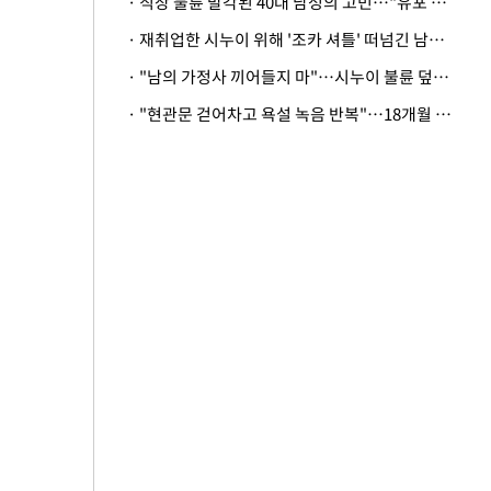
· 직장 불륜 발각된 40대 남성의 고민…"유포 동료 명예훼손·협박죄 고소 가능할까"
· 재취업한 시누이 위해 '조카 셔틀' 떠넘긴 남편…아내 "난 못한다"
· "남의 가정사 끼어들지 마"…시누이 불륜 덮으려는 남편에 억울한 아내
· "현관문 걷어차고 욕설 녹음 반복"…18개월 아기 키우는 집 뒤흔든 '앞집의 비극'