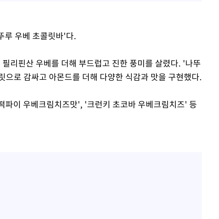
뚜루 우베 초콜릿바'다.
 필리핀산 우베를 더해 부드럽고 진한 풍미를 살렸다. '나뚜
릿으로 감싸고 아몬드를 더해 다양한 식감과 맛을 구현했다.
찰떡파이 우베크림치즈맛', '크런키 초코바 우베크림치즈' 등