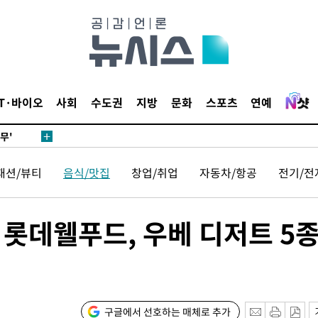
압수수색
날씨]
요 선제 대
IT·바이오
사회
수도권
지방
문화
스포츠
연예
단
무'
패션/뷰티
음식/맛집
창업/취업
자동차/항공
전기/전
 마쳐
 롯데웰푸드, 우베 디저트 5
부장 기소
"
협회
 교수…이
구글에서 선호하는 매체로 추가
 절차 개시