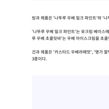
빙과 제품은 '나뚜루 우베 밀크 파인트'와 '나
'나뚜루 우베 밀크 파인트'는 유크림 베이스에
루 우베 초콜릿바'는 우베 아이스크림을 초콜
건과 제품은 '카스타드 우베라떼맛', '명가 
3종이다.