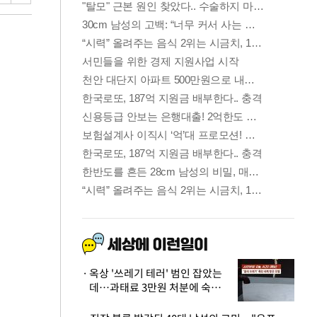
옥상 '쓰레기 테러' 범인 잡았는
데…과태료 3만원 처분에 숙박업
주 허탈