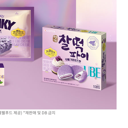
"
협회
 교수…이
 절차 개시
액
사망
CDC
압수수색
웰푸드 제공) *재판매 및 DB 금지