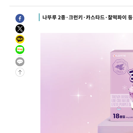
-12155초 전 >
[속보] 7월 중국 수출 23.9%↑ 수입 27.5%↑…무역총
25.3%↑
-9315초 전 >
[속보]'채상병 순직 책임' 임성근, 항소심도 징역 3년
나뚜루 2종·크런키·카스타드·찰떡파이 등 
-9181초 전 >
[속보]종합특검, '관저이전 봐주기 감사' 유병호 구속기소
-5781초 전 >
민주 콩고 에볼라환자 4천명 돌파, 4053명 발생 1850명 
-5031초 전 >
[속보]'300억원대 사기 혐의' 차가원 대표 구속 송치
-4225초 전 >
"미 전국적 살모네라 식중독 원인은 멕시코산 할라피뇨"-- 
-2738초 전 >
[속보]경찰·노동부, HL만도 평택사업장 끼임 사망 관련 
-31545초 전 >
낮 최고 37도 찜통더위…곳곳 소나기·강원 많은 비[내일
-29851초 전 >
SK하이닉스, 용인·청주 팹에 54조 투자…"AI 메모리 수
응"
-26707초 전 >
여자배구 이재영·이다영 자매, 아제르바이잔 투란VC 입
-25960초 전 >
외국인 심판 성 접대 7경기 들여다보니…한국 축구 '5승 2
-25694초 전 >
[속보]코스닥, 2.86포인트(0.36%) 내린 798.81마감
-25647초 전 >
[속보]코스피, 6200선 약보합…0.60% 내린 6258.77에
-25627초 전 >
[속보]원·달러 환율, 7.7원 내린 1416.1원 마감
-25516초 전 >
[속보] 노원서 40.1도 관측…서울, 2018년 이후 첫 40도
-22606초 전 >
[속보]종합특검, '계엄 수용공간 확보' 신용해 前교정본