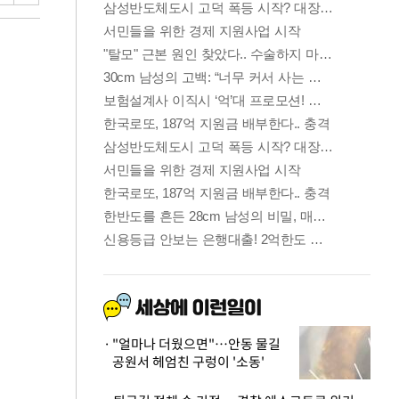
"얼마나 더웠으면"…안동 물길
공원서 헤엄친 구렁이 '소동'