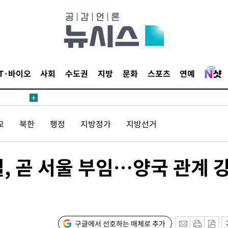
에서 두차
20일 후
IT·바이오
사회
수도권
지방
문화
스포츠
연예
에서 두차
교
북한
행정
지방정가
지방선거
20일 후
, 곧 서울 부임…양국 관계 
구글에서 선호하는 매체로 추가