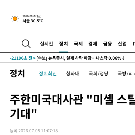
-21196초 전 >
[속보] 뉴욕증시, 일제 하락 마감…나스닥 0.06%↓
-31666초 전 >
입추에도 극한더위…서울 낮 39도 '폭염중대경보'
2026.08.07 (금)
서울 30.5℃
-26630초 전 >
이란, 호르무즈서 "적국 목표물들"과 대치로 남부 케슘섬
례 큰 폭발음
-25345초 전 >
[속보]美, 폴리실리콘 수입 규제…파생제품 15% 관세, 1
발효
-23496초 전 >
[속보]트럼프, 美 원정출산 금지 행정명령 서명
실시간
정치
국제
경제
금융
산업
-21196초 전 >
[속보] 뉴욕증시, 일제 하락 마감…나스닥 0.06%↓
-31666초 전 >
입추에도 극한더위…서울 낮 39도 '폭염중대경보'
-26630초 전 >
이란, 호르무즈서 "적국 목표물들"과 대치로 남부 케슘섬
정치
정치최신
청와대
국회/정당
국방/외
례 큰 폭발음
-25345초 전 >
[속보]美, 폴리실리콘 수입 규제…파생제품 15% 관세, 1
발효
-23496초 전 >
[속보]트럼프, 美 원정출산 금지 행정명령 서명
-21196초 전 >
[속보] 뉴욕증시, 일제 하락 마감…나스닥 0.06%↓
주한미국대사관 "미셸 스틸
기대"
등록 2026.07.08 11:07:18