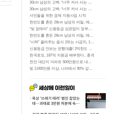
옥상 '쓰레기 테러' 범인 잡았는
데…과태료 3만원 처분에 숙박업
주 허탈