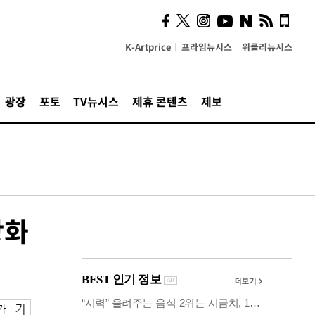
즈, 소리 봇짐 지고 세상으
로 "韓 요소 깊게 우려내"
K-Artprice
프라임뉴시스
위클리뉴시스
광장
포토
TV뉴시스
제휴 콘텐츠
제보
강화