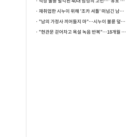
· 직장 불륜 발각된 40대 남성의 고민…"유포 동료 명예훼손·협박죄 고소 가능할까"
· 재취업한 시누이 위해 '조카 셔틀' 떠넘긴 남편…아내 "난 못한다"
· "남의 가정사 끼어들지 마"…시누이 불륜 덮으려는 남편에 억울한 아내
· "현관문 걷어차고 욕설 녹음 반복"…18개월 아기 키우는 집 뒤흔든 '앞집의 비극'