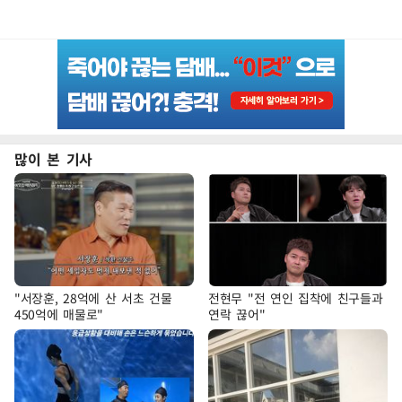
많이 본 기사
"서장훈, 28억에 산 서초 건물
전현무 "전 연인 집착에 친구들과
450억에 매물로"
연락 끊어"