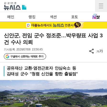
메인
랭킹
섹션
포토
신안군, 전임 군수 정조준…박우량표 사업 3
건 수사 의뢰
기사등록
2026/07/08 15:56:45
가
가
구글에서 선호하는 매체로 추가
공유재산 교환·염전근로자 안심숙소 등
김태성 군수 "청렴 신안을 향한 출발점"