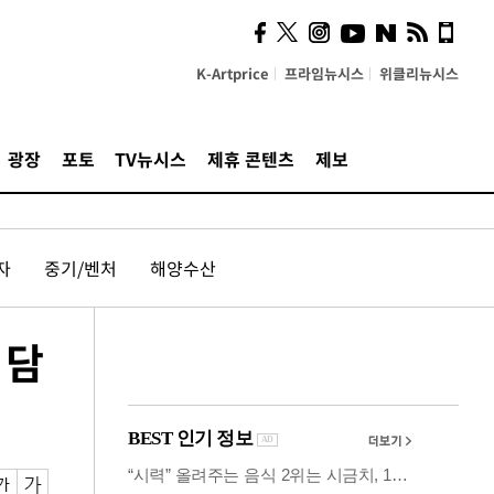
시, 스마트폰 액세서리에
NFC 더했다
K-Artprice
프라임뉴시스
위클리뉴시스
광장
포토
TV뉴시스
제휴 콘텐츠
제보
자
중기/벤처
해양수산
 담