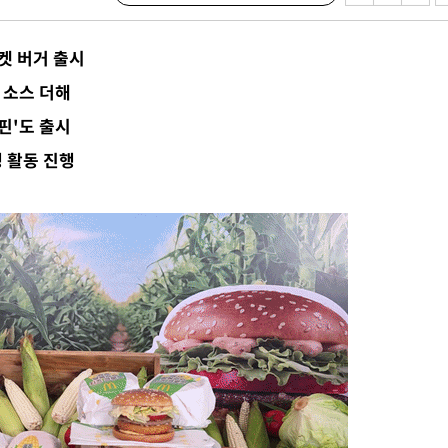
액
켓 버거 출시
 소스 더해
 사망
핀'도 출시
 활동 진행
 CDC
 압수수색
위 등 9곳
출발
개장
3명은 중
에서 두차
0일 후 발