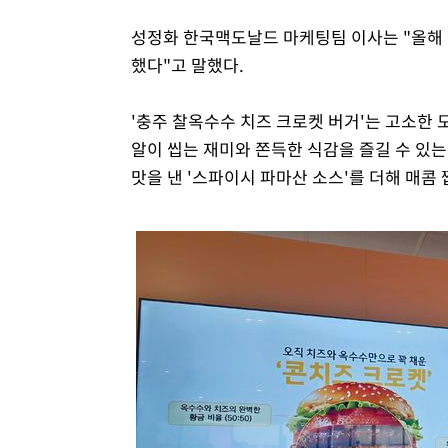
성정화 한국맥도날드 마케팅팀 이사는 "올해 
했다"고 말했다.
'충주 찰옥수수 치즈 크로켓 버거'는 고소한 
알이 씹는 재미와 쫀득한 식감을 즐길 수 있
맛을 낸 '스파이시 파마산 소스'를 더해 매콤