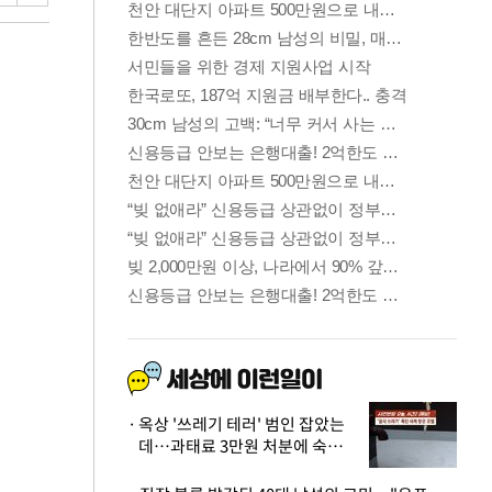
옥상 '쓰레기 테러' 범인 잡았는
데…과태료 3만원 처분에 숙박업
주 허탈