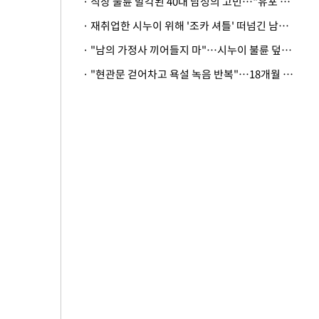
· 직장 불륜 발각된 40대 남성의 고민…"유포 동료 명예훼손·협박죄 고소 가능할까"
· 재취업한 시누이 위해 '조카 셔틀' 떠넘긴 남편…아내 "난 못한다"
· "남의 가정사 끼어들지 마"…시누이 불륜 덮으려는 남편에 억울한 아내
· "현관문 걷어차고 욕설 녹음 반복"…18개월 아기 키우는 집 뒤흔든 '앞집의 비극'