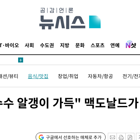
 사망
 CDC
 압수수색
IT·바이오
사회
수도권
지방
문화
스포츠
연예
위 등 9곳
출발
패션/뷰티
음식/맛집
창업/취업
자동차/항공
전기/전
개장
3명은 중
수수 알갱이 가득" 맥도날드가
에서 두차
0일 후 발
구글에서 선호하는 매체로 추가