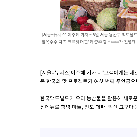
효
-6160초 전 >
[속보]트럼프, 美 원정출산 금지 행정명령 서명
-3860초 전 >
[속보] 뉴욕증시, 일제 하락 마감…나스닥 0.06%↓
[서울=뉴시스] 이주혜 기자 = 8일 서울 용산구 맥도날드
찰옥수수 치즈 크로켓 머핀'과 충주 찰옥수수가 진열돼 있다.
[서울=뉴시스]이주혜 기자 = "고객에게는 새
온 한국의 맛 프로젝트가 여섯 번째 주인공으
한국맥도날드가 우리 농산물을 활용해 새로운 맛을 
신메뉴로 창녕 마늘, 진도 대파, 익산 고구마