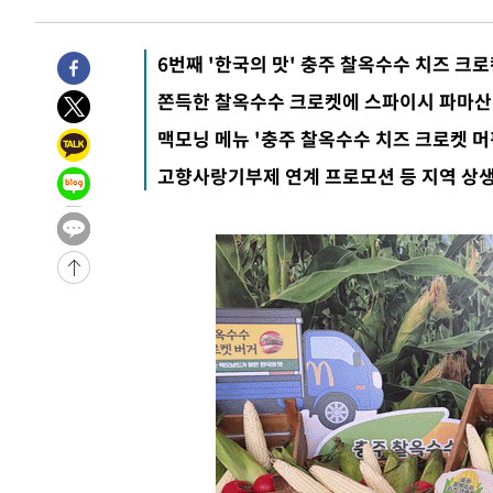
-27898초 전 >
[속보] 7월 중국 수출 23.9%↑ 수입 27.5%↑…무역총
25.3%↑
-25058초 전 >
[속보]'채상병 순직 책임' 임성근, 항소심도 징역 3년
6번째 '한국의 맛' 충주 찰옥수수 치즈 크로
-24924초 전 >
[속보]종합특검, '관저이전 봐주기 감사' 유병호 구속기소
쫀득한 찰옥수수 크로켓에 스파이시 파마산
-21524초 전 >
민주 콩고 에볼라환자 4천명 돌파, 4053명 발생 1850명
맥모닝 메뉴 '충주 찰옥수수 치즈 크로켓 머
-20774초 전 >
[속보]'300억원대 사기 혐의' 차가원 대표 구속 송치
고향사랑기부제 연계 프로모션 등 지역 상생
-19968초 전 >
"미 전국적 살모네라 식중독 원인은 멕시코산 할라피뇨"--
-18481초 전 >
[속보]경찰·노동부, HL만도 평택사업장 끼임 사망 관련
-18362초 전 >
[속보]합수본, '투표율 허위 입력' 중앙·서울·경기도 선관
압수수색
-18117초 전 >
[속보]원·달러 환율, 오전 9시 1423.8원
-17913초 전 >
[속보]삼성전자·SK하이닉스 동반 강보합…1%대 상승 
-17899초 전 >
[속보]코스닥, 5.95포인트(0.74%) 상승한 807.62개장
-17867초 전 >
[속보]코스피, 6300선 재탈환…1.09% 오른 6365.07 
-15032초 전 >
시리아 다마스쿠스 교외에서 미니버스 폭발.. 14명 부상, 
태
-14330초 전 >
입추에도 극한더위…서울 낮 39도 '폭염중대경보'
-9294초 전 >
이란, 호르무즈서 "적국 목표물들"과 대치로 남부 케슘섬
례 큰 폭발음
-8009초 전 >
[속보]美, 폴리실리콘 수입 규제…파생제품 15% 관세, 12