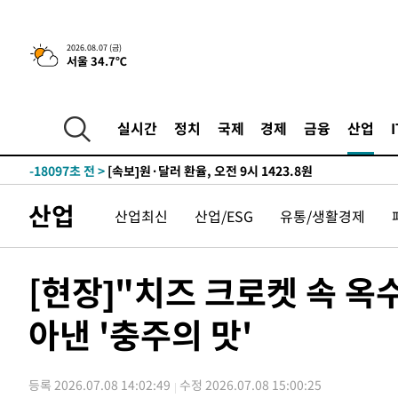
-24904초 전 >
[속보]종합특검, '관저이전 봐주기 감사' 유병호 구속기소
-21504초 전 >
민주 콩고 에볼라환자 4천명 돌파, 4053명 발생 1850명
2026.08.07 (금)
서울 34.7℃
-20754초 전 >
[속보]'300억원대 사기 혐의' 차가원 대표 구속 송치
-19948초 전 >
"미 전국적 살모네라 식중독 원인은 멕시코산 할라피뇨"--
-18461초 전 >
[속보]경찰·노동부, HL만도 평택사업장 끼임 사망 관련
실시간
정치
국제
경제
금융
산업
-18342초 전 >
[속보]합수본, '투표율 허위 입력' 중앙·서울·경기도 선관
압수수색
-18097초 전 >
[속보]원·달러 환율, 오전 9시 1423.8원
-17893초 전 >
[속보]삼성전자·SK하이닉스 동반 강보합…1%대 상승 
산업
산업최신
산업/ESG
유통/생활경제
-17879초 전 >
[속보]코스닥, 5.95포인트(0.74%) 상승한 807.62개장
-17847초 전 >
[속보]코스피, 6300선 재탈환…1.09% 오른 6365.07 
-15012초 전 >
시리아 다마스쿠스 교외에서 미니버스 폭발.. 14명 부상, 
[현장]"치즈 크로켓 속 옥
태
-14310초 전 >
입추에도 극한더위…서울 낮 39도 '폭염중대경보'
아낸 '충주의 맛'
-9274초 전 >
이란, 호르무즈서 "적국 목표물들"과 대치로 남부 케슘섬
례 큰 폭발음
-7989초 전 >
[속보]美, 폴리실리콘 수입 규제…파생제품 15% 관세, 12
효
-6140초 전 >
[속보]트럼프, 美 원정출산 금지 행정명령 서명
등록 2026.07.08 14:02:49
수정 2026.07.08 15:00:25
-3840초 전 >
[속보] 뉴욕증시, 일제 하락 마감…나스닥 0.06%↓