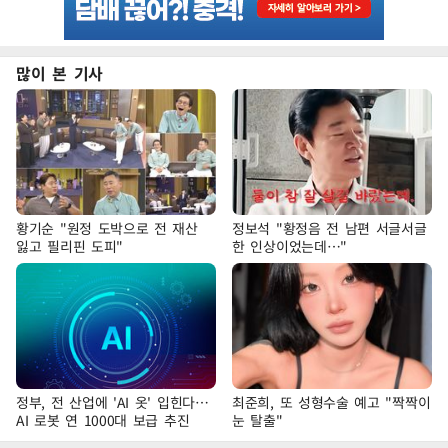
많이 본 기사
황기순 "원정 도박으로 전 재산
정보석 "황정음 전 남편 서글서글
잃고 필리핀 도피"
한 인상이었는데…"
정부, 전 산업에 'AI 옷' 입힌다…
최준희, 또 성형수술 예고 "짝짝이
AI 로봇 연 1000대 보급 추진
눈 탈출"