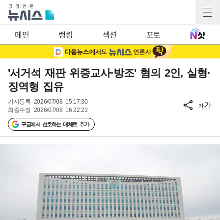
메인
랭킹
섹션
포토
'서거석 재판 위증교사·방조' 혐의 2인, 실형·
징역형 집유
기사등록
2026/07/08 15:17:30
가
가
최종수정
2026/07/08 16:22:23
구글에서 선호하는 매체로 추가