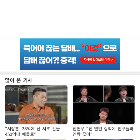
많이 본 기사
"서장훈, 28억에 산 서초 건물
전현무 "전 연인 집착에 친구들과
450억에 매물로"
연락 끊어"