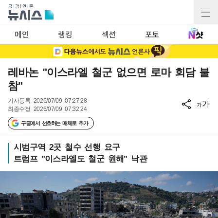
메인
랭킹
섹션
포토
레바논 "이스라엘 철군 없으면 로마 회담 불
참"
기사등록
2026/07/09 07:27:28
가
가
최종수정
2026/07/09 07:32:24
구글에서 선호하는 매체로 추가
시범구역 2곳 철수 선행 요구
트럼프 "이스라엘도 철군 원해" 낙관