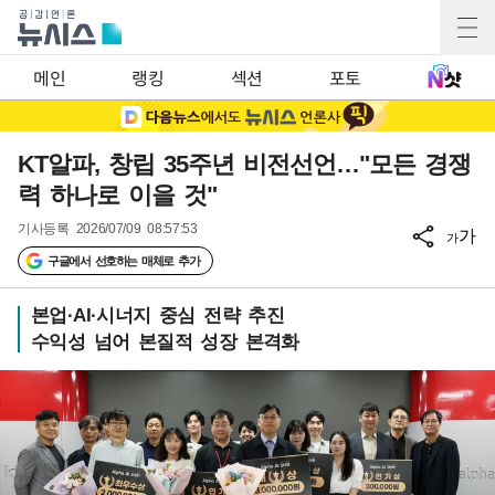
메인
랭킹
섹션
포토
KT알파, 창립 35주년 비전선언…"모든 경쟁
력 하나로 이을 것"
기사등록
2026/07/09 08:57:53
가
가
구글에서 선호하는 매체로 추가
본업·AI·시너지 중심 전략 추진
수익성 넘어 본질적 성장 본격화