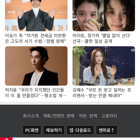
이승기 측 "차가원 전세금 미반환
아이유, 장기하 '별일 없이 산다'
은 고도의 사기 수법…엄벌 원해"
선곡…쿨한 일상 공개
허지웅 "우리가 지지했던 인간들
김혜수 "우린 돈 받고 일하는 프
이 이 꼴 만들었다"…형소법 개정
리랜서…받는 만큼 해내야"
에 격한 반응
회사소개
제휴/컨텐츠 판매
약관·정책
고충처리
PC화면
제보하기
앱 다운로드
맨위로↑
광