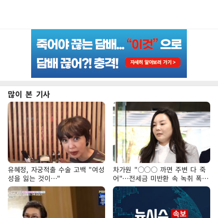
많이 본 기사
유혜정, 자궁적출 수술 고백 "여성
차가원 "○○○ 까면 주변 다 죽
성을 잃는 것이…"
어"…전세금 미반환 속 녹취 폭로
파장