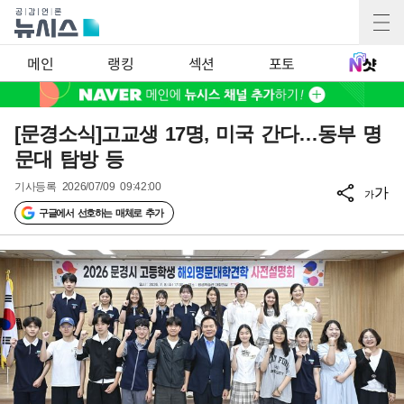
메인
랭킹
섹션
포토
[문경소식]고교생 17명, 미국 간다…동부 명
문대 탐방 등
기사등록
2026/07/09 09:42:00
가
가
구글에서 선호하는 매체로 추가