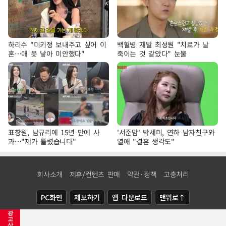
하리수 "미키정 보내주고 싶어 이
백혈병 재발 최성원 "치료가 날
혼…애 못 낳아 미안했다"
죽이는 것 같았다" 눈물
표창원, 남규리에 15년 만에 사
'서준맘' 박세미, 연하 남자친구와
과…"제가 틀렸습니다"
열애 "결혼 생각도"
회사소개
제휴/컨텐츠 판매
약관·정책
고충처리
PC화면
제보하기
앱 다운로드
맨위로↑
광
COPYRIGHTⓒ
NEWSIS
ALL RIGHTS RESERVED.
고
삭