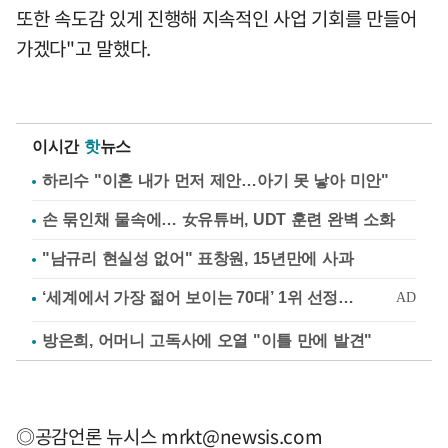
또한 속도감 있게 진행해 지속적인 사업 기회를 만들어
가겠다"고 말했다.
이시간
핫
뉴스
하리수 "이혼 내가 먼저 제안…아기 못 낳아 미안"
손 묶인채 물속에… 女유튜버, UDT 훈련 완벽 소화
"남규리 현실성 없어" 표창원, 15년만에 사과
방은희, 어머니 고독사에 오열 "이틀 만에 발견"
◎공감언론 뉴시스
mrkt@newsis.com