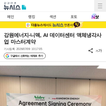
메인
랭킹
섹션
포토
강원에너지-니덱, AI 데이터센터 액체냉각사
업 마스터계약
기사등록
2026/07/09 10:17:05
가
가
구글에서 선호하는 매체로 추가