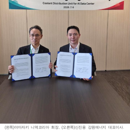
(왼쪽)야마자키 니덱코리아 회장, (오른쪽)신진용 강원에너지 대표이사.