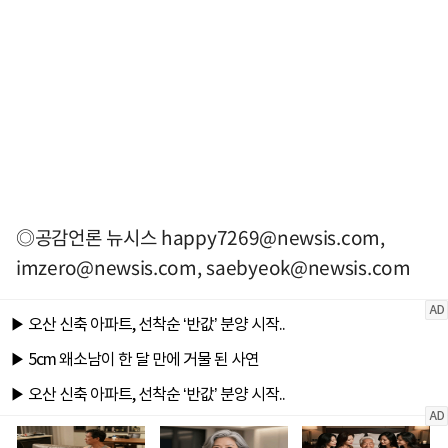
◎공감언론 뉴시스
happy7269@newsis.com
,
imzero@newsis.com
,
saebyeok@newsis.com