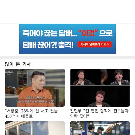
많이 본 기사
"서장훈, 28억에 산 서초 건물
전현무 "전 연인 집착에 친구들과
450억에 매물로"
연락 끊어"