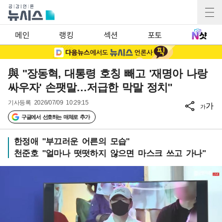
메인
랭킹
섹션
포토
與 "장동혁, 대통령 호칭 빼고 '재명아 나랑
싸우자' 손팻말…저급한 막말 정치"
기사등록
2026/07/09 10:29:15
가
가
구글에서 선호하는 매체로 추가
한정애 "부끄러운 어른의 모습"
천준호 "얼마나 떳떳하지 않으면 마스크 쓰고 가나"