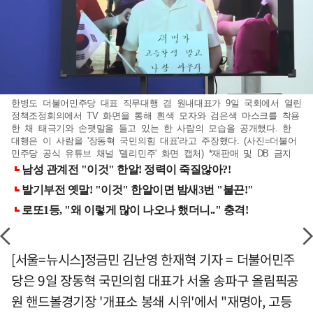
한병도 더불어민주당 대표 직무대행 겸 원내대표가 9일 국회에서 열린
정책조정회의에서 TV 화면을 통해 흰색 모자와 검은색 마스크를 착용
한 채 태극기와 손팻말을 들고 있는 한 사람의 모습을 공개했다. 한
대행은 이 사람을 '장동혁 국민의힘 대표'라고 주장했다. (사진=더불어
민주당 공식 유튜브 채널 '델리민주' 화면 캡처) *재판매 및 DB 금지
[서울=뉴시스]정금민 김난영 한재혁 기자 = 더불어민주
당은 9일 장동혁 국민의힘 대표가 서울 송파구 올림픽공
원 핸드볼경기장 '개표소 봉쇄 시위'에서 "재명아, 고등