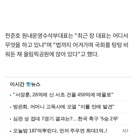
천준호 원내운영수석부대표는 "최근 장 대표는 어디서
무엇을 하고 있냐"며 "법까지 어겨가며 국회를 텅텅 비
워둔 채 올림픽공원에 앉아 있다"고 했다.
이시간
핫
뉴스
"서장훈, 28억에 산 서초 건물 450억에 매물로"
방은희, 어머니 고독사에 오열 "이틀 만에 발견"
심판 성 접대 7경기 결과는?…한국 축구 '5승 2무'