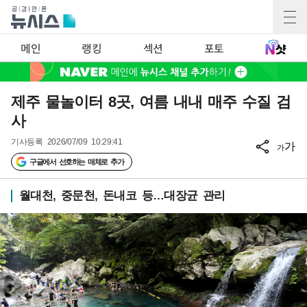
메인
랭킹
섹션
포토
제주 물놀이터 8곳, 여름 내내 매주 수질 검
사
기사등록
2026/07/09 10:29:41
가
가
구글에서 선호하는 매체로 추가
월대천, 중문천, 돈내코 등…대장균 관리