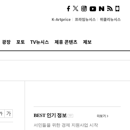
의견, 국토부·LH에 충실히
전달할 것"
K-Artprice
프라임뉴시스
위클리뉴시스
광장
포토
TV뉴시스
제휴 콘텐츠
제보