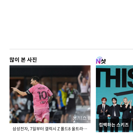
많이 본 사진
컴백하는 스키즈
입추 하루 앞둔 
삼성전자, 7일부터 갤럭시 Z 폴드8 울트라·폴드8·플립8 출시