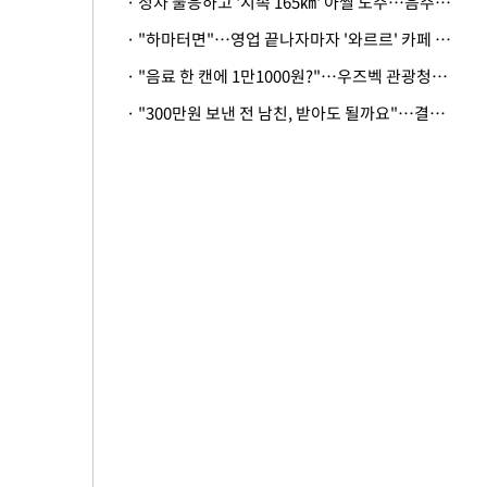
· 정차 불응하고 '시속 165㎞' 아찔 도주…음주운전자 체포
· "하마터면"…영업 끝나자마자 '와르르' 카페 테라스 덮친 대리석 외벽
· "음료 한 캔에 1만1000원?"…우즈벡 관광청까지 나섰다, 유튜버 폭로 후폭풍
· "300만원 보낸 전 남친, 받아도 될까요"…결혼 앞둔 예비신부의 뜻밖 고충