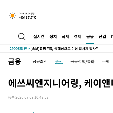
2026.08.06 (목)
서울 37.7℃
-5219초 전 >
[속보]경찰, '홍명보 선임 논란' 대한축구협회·축구회관 
-31422초 전 >
[속보]합참 "北 발사체는 단거리탄도미사일…감시·경계
화"
-31170초 전 >
日방위성, 北이 동해로 쏜 발사체는 탄도미사일 가능성
실시간
정치
국제
경제
금융
산업
-29600초 전 >
[속보] SKT, 에이닷 서비스 장애 발생…"원인 파악 중"
-29006초 전 >
[속보]합참 "북, 동해상으로 미상 발사체 발사"
-28402초 전 >
'낮 최고 39도' 불볕더위…한밤 열대야도 계속[내일날씨]
금융
금융최신
증권
금융정책/통화
은행
-28361초 전 >
[속보]7~9일 프로야구 3연전도 폭염 취소…11일 재개
-28023초 전 >
"韓 외환시장 개입 관측 배경엔 美의 대한국 무역적자 있
-27850초 전 >
'월드컵 탈락 후폭풍' 축구협회…초유의 압수수색에 '충격
에쓰씨엔지니어링, 케이앤
-27690초 전 >
서울 낮 37.9도, 올여름 최고치 경신…영등포 순간 '40도
-27252초 전 >
[속보]종합특검, 대검 추가 압수수색…내란 중요임무종사
등록 2026.07.09 10:48:58
-23347초 전 >
[속보]코스닥, 800p 회복…0.26% 오른 801.67 마감
-23277초 전 >
[속보]코스피, 301.88포인트(4.58%) 내린 6296.38 마
-23142초 전 >
[속보]원·달러 환율, 0.7원 내린 1423.8원 마감