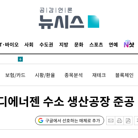
등 압수수색
태세 강
IT·바이오
사회
수도권
지방
문화
스포츠
연예
보험/카드
시황/환율
종목분석
재테크
블록체인
어"
·당황'
디에너젠 수소 생산공장 준공
'
 혐의
구글에서 선호하는 매체로 추가
감