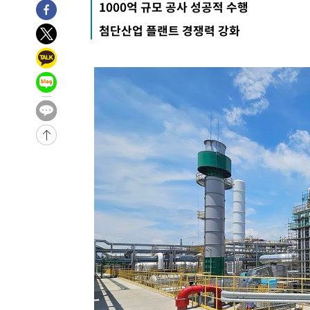
1000억 규모 공사 성공적 수행
-20741초 전 >
"여기 떨어졌다"…다누리, 스페이스X 로켓 달 충돌 흔적
첨단산업 플랜트 경쟁력 강화
-17786초 전 >
손흥민, 5경기 연속골 실패…LAFC는 승부차기 끝 과달
-10387초 전 >
내일까지 39도 '펄펄'…기상청 "태풍 지나며 폭염 잠시 
-10024초 전 >
트럼프, 한국계 진보 주지사 후보 맹공…"공산주의가 최대
-10002초 전 >
"美간섭에 합의 지연"…트럼프, '이란 호르무즈 통제권'
-6522초 전 >
[속보]산업장관 "李정부, 원전 반대 안해…안정 전력 위해
-5219초 전 >
[속보]경찰, '홍명보 선임 논란' 대한축구협회·축구회관 
-31422초 전 >
[속보]합참 "北 발사체는 단거리탄도미사일…감시·경계
화"
-31170초 전 >
日방위성, 北이 동해로 쏜 발사체는 탄도미사일 가능성
-29600초 전 >
[속보] SKT, 에이닷 서비스 장애 발생…"원인 파악 중"
-29006초 전 >
[속보]합참 "북, 동해상으로 미상 발사체 발사"
-28402초 전 >
'낮 최고 39도' 불볕더위…한밤 열대야도 계속[내일날씨]
-28361초 전 >
[속보]7~9일 프로야구 3연전도 폭염 취소…11일 재개
-28023초 전 >
"韓 외환시장 개입 관측 배경엔 美의 대한국 무역적자 있
-27850초 전 >
'월드컵 탈락 후폭풍' 축구협회…초유의 압수수색에 '충격
-27690초 전 >
서울 낮 37.9도, 올여름 최고치 경신…영등포 순간 '40도