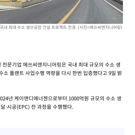
 혐의
감
내 최대 수소 생산공장 건설 프로젝트 전경. (사진=에쓰씨엔지니어링)
 포착
라하라 격파
꺾인다"
어링 전문기업 에쓰씨엔지니어링은 국내 최대 규모의 수소 생
 위협"
수소 플랜트 사업수행 역량을 다시 한번 입증했다고 9일 밝
 수용할까
 불가피"
등 압수수색
024년 케이앤디에너젠으로부터 1000억원 규모의 수소 생
∙시공(EPC) 전 과정을 수행했다.