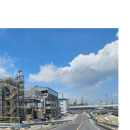
 포착
라하라 격파
꺾인다"
 위협"
 수용할까
 불가피"
등 압수수색
태세 강
어"
·당황'
'