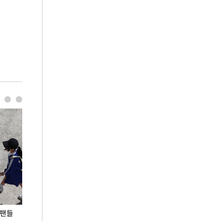
 팬들
이 대통령, '청년 대책 속도 높여야…폭염 문제도
입추 코앞인데 전