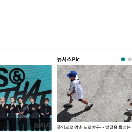
뉴시스Pic
전남광주… 열화상 카메라에 담긴
폭염으로 멈춘 프로야구… 발걸음 돌리는