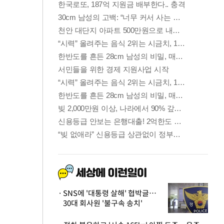
SNS에 '대통령 살해' 협박글…
30대 회사원 '불구속 송치'