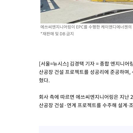
-27252초 전 >
[속보]종합특검, 대검 추가 압수수색…내란 중요임무종사
-23347초 전 >
[속보]코스닥, 800p 회복…0.26% 오른 801.67 마감
-23277초 전 >
[속보]코스피, 301.88포인트(4.58%) 내린 6296.38 마
에쓰씨엔지니어링이 EPC를 수행한 케이앤디에너젠의 국
-23142초 전 >
[속보]원·달러 환율, 0.7원 내린 1423.8원 마감
*재판매 및 DB 금지
-20741초 전 >
"여기 떨어졌다"…다누리, 스페이스X 로켓 달 충돌 흔적
-17786초 전 >
손흥민, 5경기 연속골 실패…LAFC는 승부차기 끝 과달
-10387초 전 >
내일까지 39도 '펄펄'…기상청 "태풍 지나며 폭염 잠시 
[서울=뉴시스] 김경택 기자 = 종합 엔지니
-10024초 전 >
트럼프, 한국계 진보 주지사 후보 맹공…"공산주의가 최대
산공장 건설 프로젝트를 성공리에 준공하며, 
-10002초 전 >
"美간섭에 합의 지연"…트럼프, '이란 호르무즈 통제권'
혔다.
-6522초 전 >
[속보]산업장관 "李정부, 원전 반대 안해…안정 전력 위해
-5219초 전 >
[속보]경찰, '홍명보 선임 논란' 대한축구협회·축구회관 
회사 측에 따르면 에쓰씨엔지니어링은 지난 2
산공장 건설·연계 프로젝트를 수주해 설계∙조달