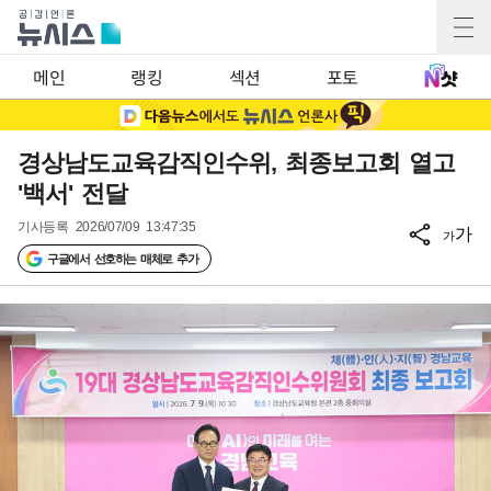
메인
랭킹
섹션
포토
경상남도교육감직인수위, 최종보고회 열고
'백서' 전달
기사등록
2026/07/09 13:47:35
가
가
구글에서 선호하는 매체로 추가