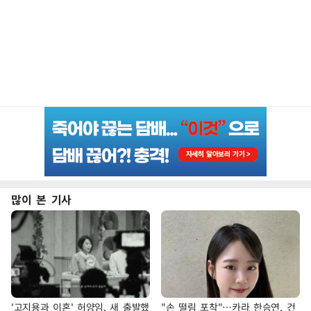
많이 본 기사
'고지용과 이혼' 허양임, 새 출발했
"손 떨림 포착"…카라 한승연, 건