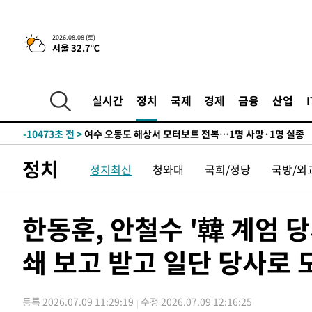
틀레티코 이적"
-26832초 전 >
수도권 40도 육박 '펄펄'…동해안 일부 지역엔 호의주의
-25801초 전 >
온열질환 사망자 3명 늘어…누적 환자 3000명 돌파
2026.08.08 (토)
서울 32.7℃
-19746초 전 >
강릉에 시간당 81.4㎜ 물폭탄…도로 잠기고 담벼락 붕괴
-15853초 전 >
백운산서 80년근 천종산삼 9뿌리 발견…감정가 1.3억원
-13563초 전 >
선재도서 해루질 나섰다 실종 60대, 닷새 만에 숨진 채 발
실시간
정치
국제
경제
금융
산업
-11097초 전 >
남자 농구, 나고야 아시안게임서 '홈팀' 일본과 한일전
-10473초 전 >
여수 오동도 해상서 모터보트 전복…1명 사망·1명 실종
-6700초 전 >
극한폭염 한풀 꺾이지만…'낮 최고 35도' 무더위, 열대야 
정치
정치최신
청와대
국회/정당
국방/외
주 날씨]
-3718초 전 >
축구협회 "압수수색·성접대 논란 사과…쇄신의 기회로 삼
-2235초 전 >
[속보]'압수수색·성접대 논란' 축구협회 "실망과 걱정 안
송"
2시간 전 >
'최고 37도' 폭염 지속…강원동해안 최대 150㎜ 비
한동훈, 안철수 '韓 계엄 당
4시간 전 >
[속보]뉴욕증시 상승 마감…S&P 0.6% 나스닥 1.3%↑
쇄 보고 받고 일단 당사로 
-27800초 전 >
낮 최고 35도 '무더위'…동해안 시간당 30㎜ '강한 비'[
-27070초 전 >
[속보]이강인 "감독님이 원하는 마음 느꼈고, 많은 트로피
틀레티코 이적"
-26852초 전 >
수도권 40도 육박 '펄펄'…동해안 일부 지역엔 호의주의
등록 2026.07.09 11:29:19
수정 2026.07.09 12:16:25
-25821초 전 >
온열질환 사망자 3명 늘어…누적 환자 3000명 돌파