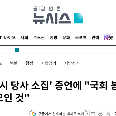
보
견
IT·바이오
사회
수도권
지방
문화
스포츠
연예
계속[다음
교
북한
행정
지방정가
지방선거
겠다"
겨드려 죄
시 당사 소집' 증언에 "국회 
모인 것"
내일날씨]
 원해 아
보
구글에서 선호하는 매체로 추가