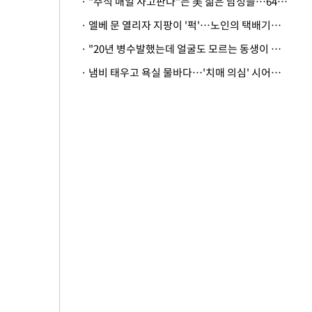
· "주식 매일 사고판다"는 美 젊은 남성들…64%가 "나는 인생의 패배자“
· 엘베 문 열리자 지팡이 '퍽'…노인의 택배기사 폭행 이유
· "20년 병수발했는데 얼굴도 모르는 동생이 유산 절반을"…배다른 형제 상속권 있을까
· 냄비 태우고 욕실 물바다…'치매 의심' 시어머니 검사 권유했다가 '날벼락'