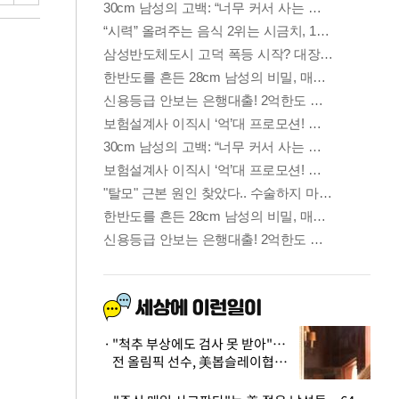
"척추 부상에도 검사 못 받아"…
전 올림픽 선수, 美봅슬레이협회
상대 소송