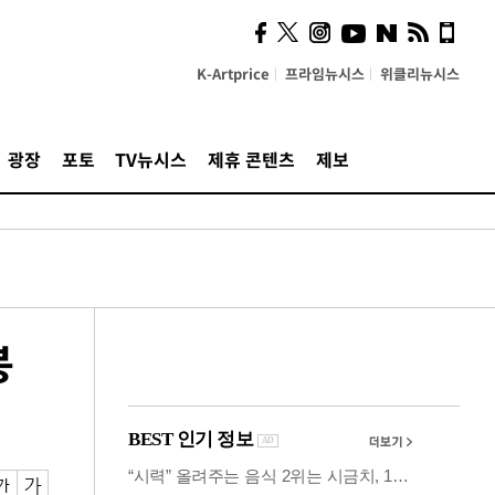
사이 해답 찾았죠"…알을
깨고 나온 '초자아'
K-Artprice
프라임뉴시스
위클리뉴시스
광장
포토
TV뉴시스
제휴 콘텐츠
제보
봉