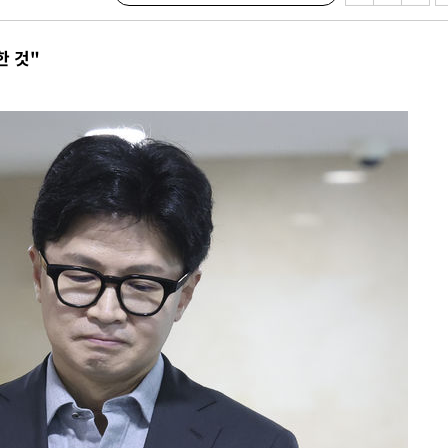
한 것"
견
계속[다음
겠다"
겨드려 죄