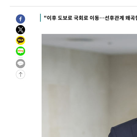
-19766초 전 >
강릉에 시간당 81.4㎜ 물폭탄…도로 잠기고 담벼락 붕괴
-15873초 전 >
백운산서 80년근 천종산삼 9뿌리 발견…감정가 1.3억원
"이후 도보로 국회로 이동…선후관계 왜곡
-13583초 전 >
선재도서 해루질 나섰다 실종 60대, 닷새 만에 숨진 채 발
-11117초 전 >
남자 농구, 나고야 아시안게임서 '홈팀' 일본과 한일전
-10493초 전 >
여수 오동도 해상서 모터보트 전복…1명 사망·1명 실종
-6720초 전 >
극한폭염 한풀 꺾이지만…'낮 최고 35도' 무더위, 열대야 
주 날씨]
-3738초 전 >
축구협회 "압수수색·성접대 논란 사과…쇄신의 기회로 삼
-2255초 전 >
[속보]'압수수색·성접대 논란' 축구협회 "실망과 걱정 안
송"
2시간 전 >
'최고 37도' 폭염 지속…강원동해안 최대 150㎜ 비
4시간 전 >
[속보]뉴욕증시 상승 마감…S&P 0.6% 나스닥 1.3%↑