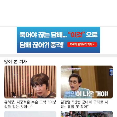
많이 본 기사
유혜정, 자궁적출 수술 고백 "여성
김정렬 "친형 군대서 구타로 사
성을 잃는 것이…"
망…유골 못 찾아"