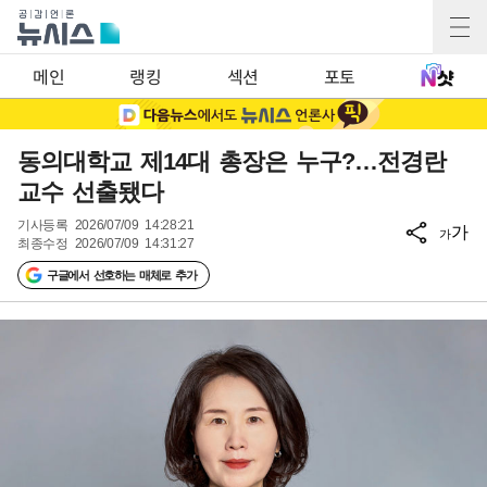
메인
랭킹
섹션
포토
동의대학교 제14대 총장은 누구?…전경란
교수 선출됐다
기사등록
2026/07/09 14:28:21
가
가
최종수정
2026/07/09 14:31:27
구글에서 선호하는 매체로 추가