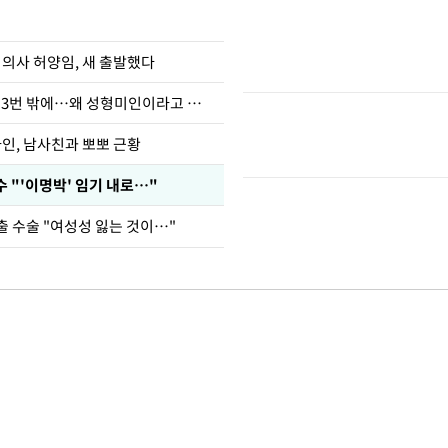
 의사 허양임, 새 출발했다
장영란 "쌍커풀 3번 밖에…왜 성형미인이라고 하냐"
아인, 남사친과 뽀뽀 근황
 "'이명박' 임기 내로…"
출 수술 "여성성 잃는 것이…"