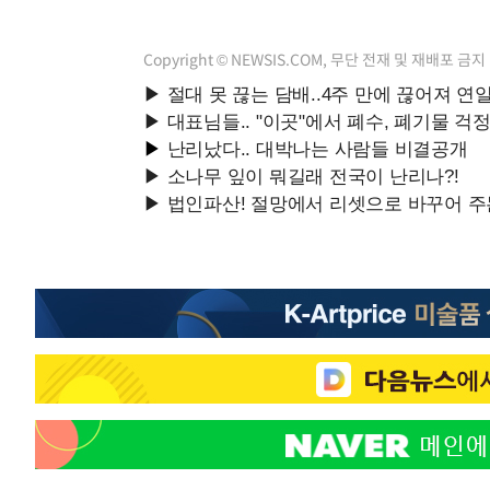
-14331초 전 >
[속보]與 강원·TK 당원투표 합산 김민석 48.54%로 
44.40%
-13665초 전 >
與 강원·TK 당원투표 합산 김민석 46.01%로 승리…정
Copyright © NEWSIS.COM, 무단 전재 및 재배포 금지
44.53%
-13505초 전 >
[속보]與전대 권리당원투표…강원·경북 김민석, 대구 정
-13312초 전 >
[속보]與 당대표 경선, 경북 권리당원 투표 김민석 47.3
45.71%
-13214초 전 >
[속보]與 당대표 경선, 대구 권리당원 투표 정청래 47.8
46.35%
-13011초 전 >
[속보]與 당대표 경선, 강원 권리당원 투표 김민석 승리…5
득표
-10929초 전 >
"일본축구협회, 대한축구협회 성 접대 의혹 심판 조사"
-3571초 전 >
[속보]장은수, KLPGA 제주삼다수 역전 우승…데뷔 10년 
상
17분 전 >
"얼마나 더웠으면"…안동 물길공원서 헤엄친 구렁이 '소동'
18분 전 >
손흥민, 68분 뛰고 2경기 침묵…LAFC, 톨루카에 1-0 승리(종
31분 전 >
'2경기 연속 침묵' 손흥민, 톨루카전 68분만 뛰고 슈팅 0개