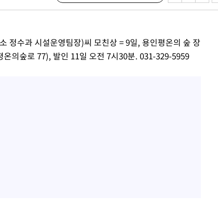
2%·김민석
0.30%
 정수과 시설운영팀장)씨 모친상 = 9일, 용인평온의 숲 장
차에 첫 정
로 77), 발인 11일 오전 7시30분. 031-329-5959
합)
길 것"
종합)
종합)
데뷔전
되길"
시작'