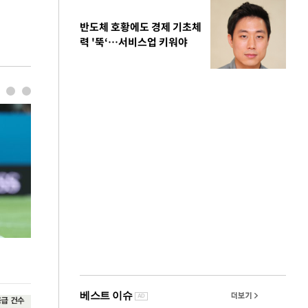
반도체 호황에도 경제 기초체
력 '뚝‘…서비스업 키워야
김민석, 강원·TK도 승리하며 정청래에 누적
용산·강남·서초
1.48%p 앞서…격차 벌리며 박빙 우세
공급대책 윤곽