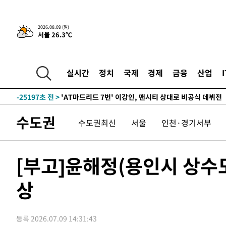
2026.08.09 (일)
서울 26.3℃
31분 전 >
'2경기 연속 침묵' 손흥민, 톨루카전 68분만 뛰고 슈팅 0개
-31261초 전 >
시메오네 감독 "이강인 다재다능한 선수…다양한 역할 맡
-27702초 전 >
이강인, 5만 관중 앞 ATM 데뷔…뜨거운 응원 속 새출발(
실시간
정치
국제
경제
금융
산업
-27458초 전 >
'AT마드리드 7번' 이강인 데뷔전…맨시티에 1-3 역전패(
-25197초 전 >
'AT마드리드 7번' 이강인, 맨시티 상대로 비공식 데뷔전
-24699초 전 >
[속보]'AT마드리드 7번' 이강인, 맨시티 상대로 비공식 
수도권
수도권최신
서울
인천·경기서부
-22763초 전 >
네타냐후, 트럼프의 가자 평화 2차 15개조 평화안 '거부'
-19359초 전 >
이강인 ATM 입단식에 '상암벌 들썩'…"세계적인 선수 
-18355초 전 >
태풍 돌핀, 중 저장성 타이저우시 해안에 상륙 (1보)
[부고]윤해정(용인시 상수
-15701초 전 >
AT마드리드 데뷔 앞둔 이강인, 맨시티전 선발 대신 '벤치 
상
-14331초 전 >
[속보]與 강원·TK 당원투표 합산 김민석 48.54%로 
44.40%
-13665초 전 >
與 강원·TK 당원투표 합산 김민석 46.01%로 승리…정
44.53%
-13505초 전 >
[속보]與전대 권리당원투표…강원·경북 김민석, 대구 정
등록 2026.07.09 14:31:43
-13312초 전 >
[속보]與 당대표 경선, 경북 권리당원 투표 김민석 47.3