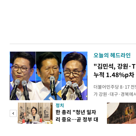
오늘의 헤드라인
"김민석, 강원·
누적 1.48%p차
더불어민주당 8·17 
가 강원·대구·경북에
48.54%(1만8977
정치
를 1622표(4.14%p
열풍 넘
한 총리 "청년 일자
·인천 권리당원 투표에
리 중요…곧 정부 대
적 합산(가중치 미반영)
'프리
책"