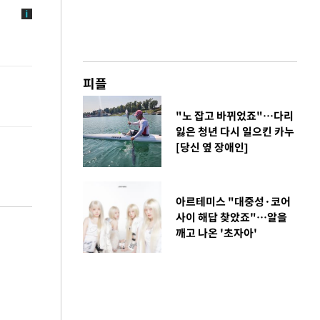
피플
"노 잡고 바뀌었죠"…다리
잃은 청년 다시 일으킨 카누
[당신 옆 장애인]
아르테미스 "대중성·코어
사이 해답 찾았죠"…알을
깨고 나온 '초자아'