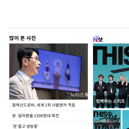
많이 본 사진
컴백하는 스키즈
폭염 속 주말 풍경
알렉산드로바, 세계 1위 사발렌카 격침
원·달러환율 1300원대 목전
'문 열고 냉방중'