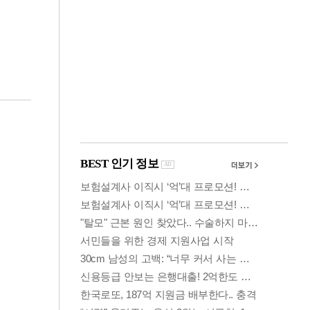
금융
박
변동성 커진 코스
연
피…거래대금 올해
최저