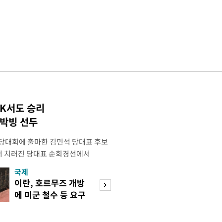
TK서도 승리
 박빙 선두
전당대회에 출마한 김민석 당대표 후보
서 치러진 당대표 순회경선에서
표)를 얻어 상대 경쟁주자인 정청래 후보
국제
경제
) 차로 제치고 1위를 차지했다. 전날 제주
이란, 호르무즈 개방
세제·토허제 엇
서도 김 후보가 앞섰다. 이에 따라 누
에 미군 철수 등 요구
자…실거주 유예 
에서도 김 후보(46.01%)가
장 검토