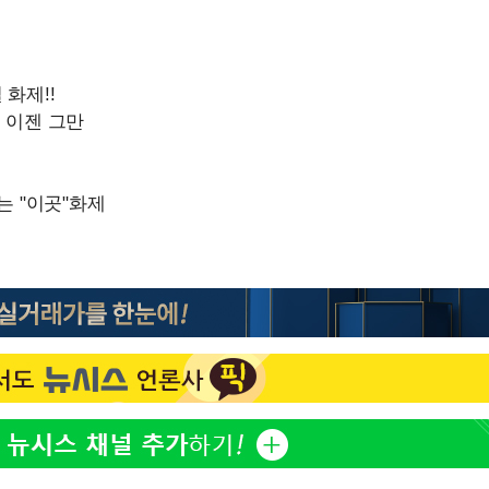
LAFC 손흥민, 리그스컵 
1
카전 선발 출격…득점포 
승리…정청래
동 도전
청래
제니, 동거 여부 물음에 
2
청래 승리
웃음
7%·정청래
이강인, 오늘 서울서 AT
3
2%·김민석
식…'전례 없는 특급대우'
0.30%
18살 차 장기하와 연애 
4
단발머리
차에 첫 정
장영란 "쌍커풀 3번 밖
5
고 하냐"
합)
사우디 남서부 아람코 자
6
80세 트럼프, 부쩍 풍성해
7
설"까지…각종 '밈'에 대