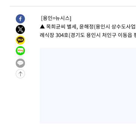
45.71%
-13214초 전 >
[속보]與 당대표 경선, 대구 권리당원 투표 정청래 47.8
46.35%
-13011초 전 >
[속보]與 당대표 경선, 강원 권리당원 투표 김민석 승리…5
[용인=뉴시스]
득표
-10929초 전 >
"일본축구협회, 대한축구협회 성 접대 의혹 심판 조사"
▲ 목희균씨 별세, 윤해정(용인시 상수도사업소
-3571초 전 >
[속보]장은수, KLPGA 제주삼다수 역전 우승…데뷔 10년 
례식장 304호(경기도 용인시 처인구 이동읍 평온의숲
상
17분 전 >
"얼마나 더웠으면"…안동 물길공원서 헤엄친 구렁이 '소동'
18분 전 >
손흥민, 68분 뛰고 2경기 침묵…LAFC, 톨루카에 1-0 승리(종
31분 전 >
'2경기 연속 침묵' 손흥민, 톨루카전 68분만 뛰고 슈팅 0개
-31261초 전 >
시메오네 감독 "이강인 다재다능한 선수…다양한 역할 맡
-27702초 전 >
이강인, 5만 관중 앞 ATM 데뷔…뜨거운 응원 속 새출발(
-27458초 전 >
'AT마드리드 7번' 이강인 데뷔전…맨시티에 1-3 역전패(
-25197초 전 >
'AT마드리드 7번' 이강인, 맨시티 상대로 비공식 데뷔전
-24699초 전 >
[속보]'AT마드리드 7번' 이강인, 맨시티 상대로 비공식 
-22763초 전 >
네타냐후, 트럼프의 가자 평화 2차 15개조 평화안 '거부'
-19359초 전 >
이강인 ATM 입단식에 '상암벌 들썩'…"세계적인 선수 
-18355초 전 >
태풍 돌핀, 중 저장성 타이저우시 해안에 상륙 (1보)
-15701초 전 >
AT마드리드 데뷔 앞둔 이강인, 맨시티전 선발 대신 '벤치 