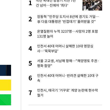
톨루
작년 국내선 항공기 지연 7만
1
1
재가
건 넘어…진에어 '최다'
"여기까지만 하자"
장동혁 "민주당 도지사 8년에 경기도 거덜…
2
2
李 다음 대통령은 '빈껍데기' 물려받을 것"
마드리드 입단
온열질환자 누적 3237명…사망자 2명 포함
3
3
131명 늘어
중 윤가이…갑자기
인천서 40대 어머니 살해한 10대 영장심
4
4
사…'묵묵부답'
에…왜 성형미인이라
서울 고교생, 서남해 항해…"해양영토 주권·
5
5
평화 함양"
잔 정유시설서 화재
인천서 40대 어머니·반려견 살해한 10대 구
6
6
속
진 금발에 "가발
인천시, 태극기 '거꾸로' 게양 논란에 현수막
7
7
변인 해명
철거