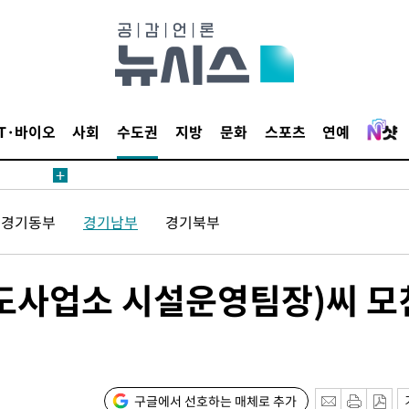
길 것"
종합)
IT·바이오
사회
수도권
지방
문화
스포츠
연예
종합)
데뷔전
경기동부
경기남부
경기북부
되길"
도사업소 시설운영팀장)씨 모
시작'
승리…정청래
청래
청래 승리
구글에서 선호하는 매체로 추가
7%·정청래