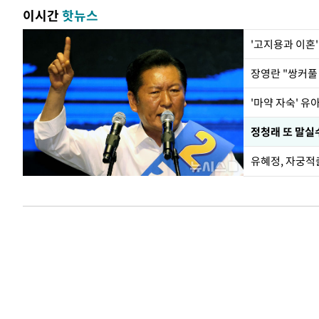
이시간
핫뉴스
'고지용과 이혼'
'마약 자숙' 유
정청래 또 말실수
유혜정, 자궁적