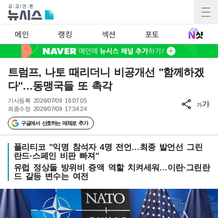
메인
랭킹
섹션
포토
트럼프, 나토 때리더니 비공개선 "함께하겠
다"…동맹국들 또 촉각
기사등록
2026/07/09 16:07:05
가
가
최종수정
2026/07/09 17:34:24
구글에서 선호하는 매체로 추가
폴리티코 "익명 참석자 4명 전언…최종 발언선 그린
란드·스페인 비판 빠져"
유럽 정상들 방위비 증액 역할 치켜세워…이란·그린란
드 갈등 변수는 여전