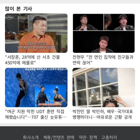
많이 본 기사
"서장훈, 28억에 산 서초 건물
전현무 "전 연인 집착에 친구들과
450억에 매물로"
연락 끊어"
"여군 지원 막힌 UDT 훈련 직접
박찬민 딸 박민하, 배우·국가대표
해봤습니다"…707 출신 女유튜버
병행하더니…여유로운 근황 공개
'완벽 소화'
회사소개
제휴/컨텐츠 판매
약관·정책
고충처리